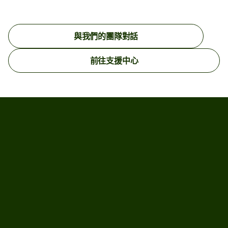
收款人銀行處理款項的速度，以
率中間價進行兌換。受國家/地區限制
Wise的服務通常比主要銀行實惠。
70個國家/地區。
及你在匯款來源國家/地區使用的
約束，詳情請參閱
我可以在哪些國家/
使用Wise匯款可專享
市場匯率中間價
付款方式。
地區使用Wise？
頁面。
對於部分貨幣，我們會提供
保證匯
（亦即你平常在Google和Yahoo等網
與我們的團隊對話
率
。
你的付款方式。
部分付款方式較
除此之外，你還可以申請多種貨幣的
站上看到的匯率），而且只需繳付小
前往支援中心
其他付款方式快。舉例而言，卡
個人帳戶號碼及銀行代碼。舉例而
額費用。我們的服務公道透明，收費
歡迎在我們的
中間市場
頁面了解詳
付款通常可即時完成，而銀行轉
言，當你成功申請並獲得英國排序代
往往比主要銀行和外幣兌換服務划
情。
賬則需要較長時間。建立匯款
碼及帳戶號碼後，任何英國居民都可
算。
時，你會看到每種付款方式的所
以使用這些帳戶資料以英鎊轉賬給
「但我通常都不需支付交易費用！」
需時間。
聲稱的交易速度視乎個
你；而你則可像當地居民一樣免費收
別情況而異，可能不適用於所有
款。
很遺憾，此類講法讓許多人誤以為
交易。
真。
最重要的是，申請帳戶資料費用全
如果你以英鎊發送匯款，我們會
免。
世上不存在免費的匯款交易；高昂的
提供
不同的匯款方式
，例如低成
手續費只是隱藏在不公的匯率之中。
關於Wise帳戶的詳情
。
本匯款和快捷輕鬆匯款。在此情
你知道嗎？你每次交易平均會損失交
況，匯款速度則視乎你選擇的匯
易金額的5%。
款方式而定。
可幸的是，Wise的宗旨就是協助大家