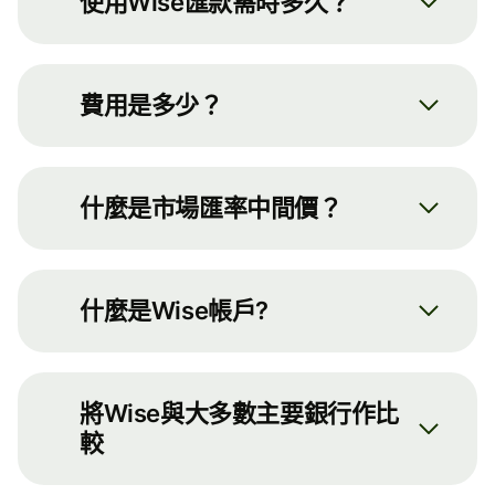
使用Wise匯款需時多久？
我們一律會盡快轉移你的資金。你可
以在
主頁
的匯款計算機輸入若干基本
費用是多少？
資料，藉此計算匯款的預計到賬時
間。
你可以在我們的價格頁面查看每個分
項的費用。
然而，當你使用Wise建立匯款時，預
什麼是市場匯率中間價？
計時間將有所變動。原因非常簡單，
Wise只收取一筆便宜的服務費，並使
我們獲得的匯款資料越多，就越能準
提提你，市場上只存在一個市場匯率
用實際市場匯率中間價兌換貨幣。費
確預計匯款所需的時間。匯款時間取
中間價，此價格有時亦被稱為銀行同
用會從你發送給我們的款項中扣除。
決於以下四大因素：
什麼是Wise帳戶?
業匯率或即時匯率等。
扣除費用後，我們會進行兌換並匯款
給收款人。
匯款的來源及目標國家/地區。
每
Wise帳戶與世界各地的本地銀行帳戶
市場匯率中間價是全球貨幣市場買賣
種貨幣和每個國家/地區都各有不
形式相似。
價格的中位數，因此該價格會持續浮
有關收費詳情
。
同。兌換你的資金可能需時多達2
將Wise與大多數主要銀行作比
動。你可以在Google和
個工作日，但我們甚少需要這麼
較
此綜合貨幣帳戶讓你可以持有逾40種
finance.yahoo.com等網站上看到此
長的時間。匯款到賬速度取決於
貨幣的資金，並在有需要時以市場匯
匯率，而Wise也使用此匯率匯款至逾