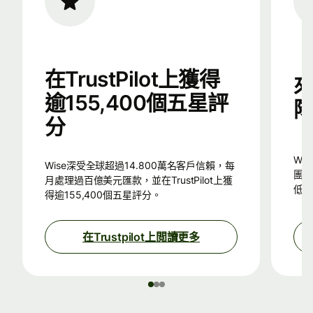
在TrustPilot上獲得
來
逾155,400個五星評
分
Wise所使用的智能科技，來自Skype的始創
Wise深受全球超過14.800萬名客戶信賴，每
團隊
月處理過百億美元匯款，並在TrustPilot上獲
低的
得逾155,400個五星評分。
在Trustpilot上閲讀更多