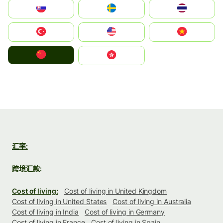
Slovensko
Ruoŧŧa
ไทย
Türkiye
United States
Vietnam
中国
中國香港特別行政區
汇率:
跨境汇款:
Cost of living:
Cost of living in United Kingdom
Cost of living in United States
Cost of living in Australia
Cost of living in India
Cost of living in Germany
Cost of living in France
Cost of living in Spain