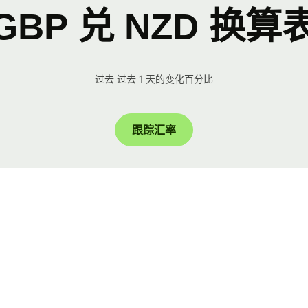
GBP 兑 NZD 换算
过去 过去 1 天的变化百分比
跟踪汇率