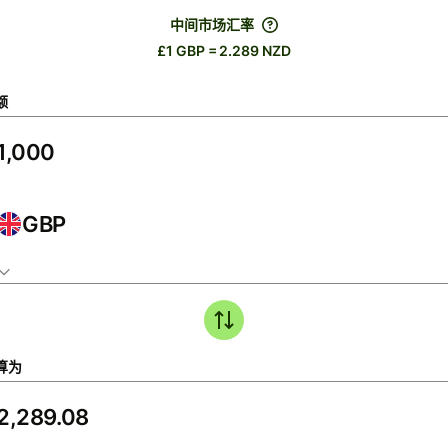
中间市场汇率
£1 GBP = 2.289 NZD
额
GBP
算为