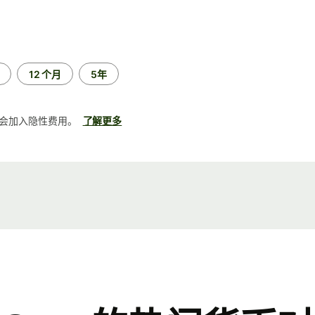
12 个月
5年
会加入隐性费用。
了解更多