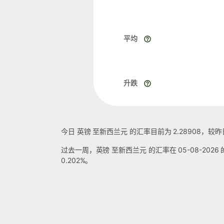
平均
升跌
今日 英镑 至新西兰元 的汇率目前为 2.28908，较
过去一周，英镑 至新西兰元 的汇率在 05-08-2026 的最
0.202%。