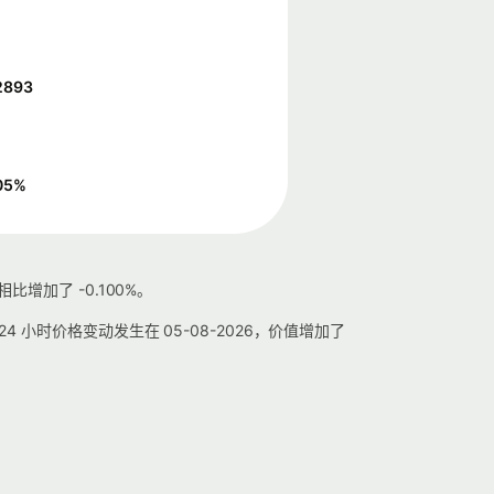
2893
05
%
比增加了 -0.100%。
的 24 小时价格变动发生在 05-08-2026，价值增加了