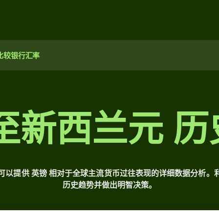
比较银行汇率
至新西兰元 
具可以提供 英镑 相对于全球主流货币过往表现的详细数据分析。
历史趋势并做出明智决策。