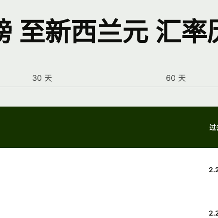
镑 至新西兰元 汇率
30 天
60 天
过
2.
2.