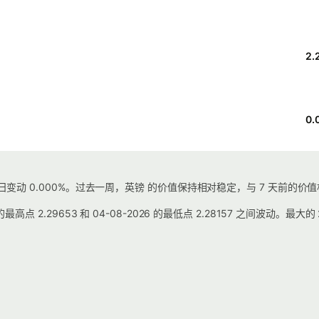
2.
0.
昨日变动 0.000%。过去一周，英镑 的价值保持相对稳定，与 7 天前的价值相
高点 2.29653 和 04-08-2026 的最低点 2.28157 之间波动。最大