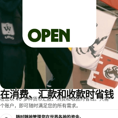
在消费、汇款和收款时省钱
在您以 40 多种货币汇款、消费和收款时省钱。只需一
个账户，即可随时满足您的所有需求。
随时随地管理您在世界各地的资金。