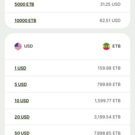
5000
ETB
31.25
USD
10000
ETB
62.51
USD
USD
ETB
1
USD
159.98
ETB
5
USD
799.89
ETB
10
USD
1,599.77
ETB
20
USD
3,199.54
ETB
50
USD
7,998.85
ETB