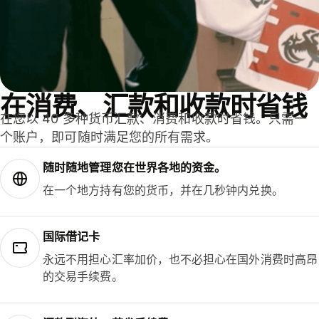
在消费、汇款和收款时省钱
在您以 40 多种货币汇款、消费和收款时省钱。只需一
个账户，即可随时满足您的所有需求。
随时随地管理您在世界各地的资金。
在一个地方持有您的货币，并在几秒钟内兑换。
国际借记卡
永远不用担心汇率加价，也不必担心在国外消费时高昂
的交易手续费。