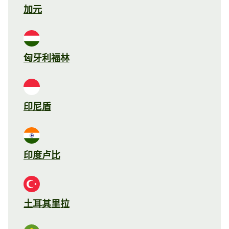
加元
匈牙利福林
印尼盾
印度卢比
土耳其里拉