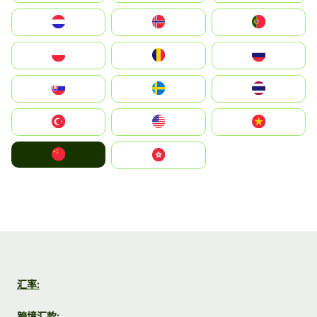
Nederland
Norge
Portugal
Polska
România
Россия
Slovensko
Ruoŧŧa
ไทย
Türkiye
United States
Vietnam
中国
中國香港特別行政區
汇率:
跨境汇款: