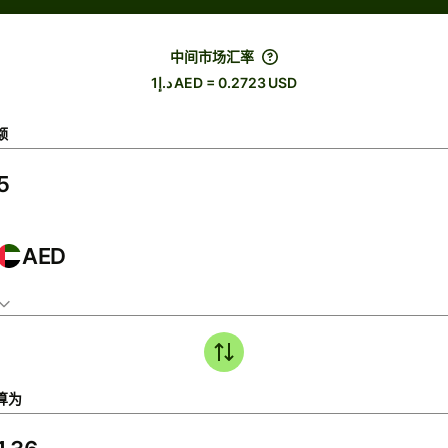
中间市场汇率
د.إ1 AED = 0.2723 USD
额
AED
算为