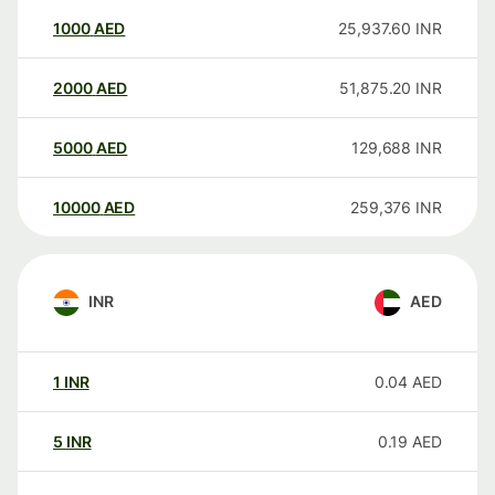
1000
AED
25,937.60
INR
2000
AED
51,875.20
INR
5000
AED
129,688
INR
10000
AED
259,376
INR
INR
AED
1
INR
0.04
AED
5
INR
0.19
AED