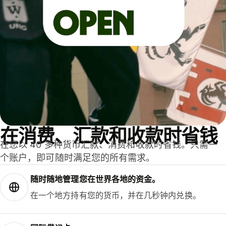
在消费、汇款和收款时省钱
在您以 40 多种货币汇款、消费和收款时省钱。只需一
个账户，即可随时满足您的所有需求。
随时随地管理您在世界各地的资金。
在一个地方持有您的货币，并在几秒钟内兑换。