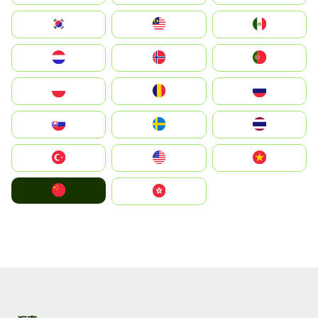
South Korea
Malay
Mexico
Nederland
Norge
Portugal
Polska
România
Россия
Slovensko
Ruoŧŧa
ไทย
Türkiye
United States
Vietnam
中国
中國香港特別行政區