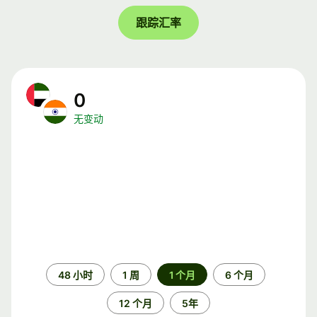
跟踪汇率
0
无变动
时
48 小时
1 周
1 个月
6 个月
间
段
12 个月
5年