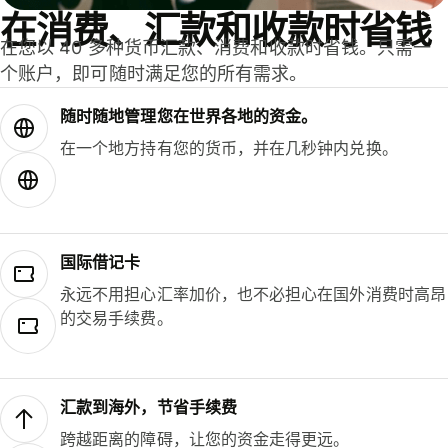
在消费、汇款和收款时省钱
在您以 40 多种货币汇款、消费和收款时省钱。只需一
个账户，即可随时满足您的所有需求。
随时随地管理您在世界各地的资金。
在一个地方持有您的货币，并在几秒钟内兑换。
国际借记卡
永远不用担心汇率加价，也不必担心在国外消费时高昂
的交易手续费。
汇款到海外，节省手续费
跨越距离的障碍，让您的资金走得更远。