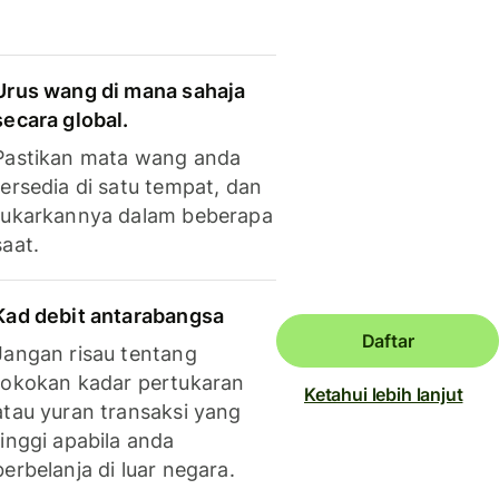
Urus wang di mana sahaja
secara global.
Pastikan mata wang anda
tersedia di satu tempat, dan
tukarkannya dalam beberapa
saat.
Kad debit antarabangsa
Daftar
Jangan risau tentang
tokokan kadar pertukaran
Ketahui lebih lanjut
atau yuran transaksi yang
tinggi apabila anda
berbelanja di luar negara.