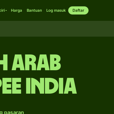
ciri
Harga
Bantuan
Log masuk
Daftar
h Arab
ee India
g pasaran