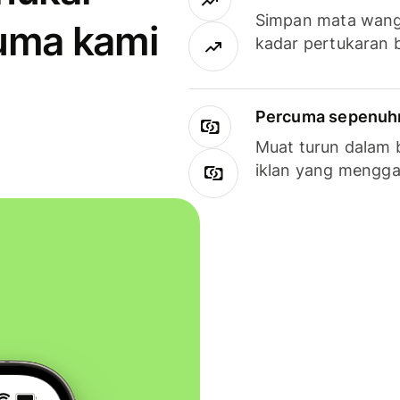
Simpan mata wan
uma kami
kadar pertukaran 
Percuma sepenuhny
Muat turun dalam 
iklan yang mengg