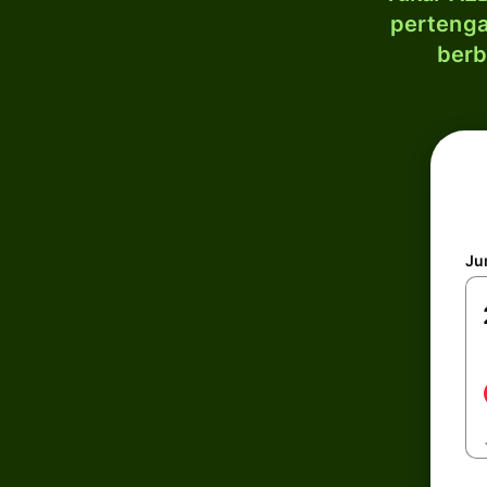
pertenga
berb
Ju