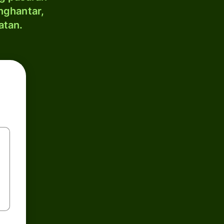
nghantar,
atan.