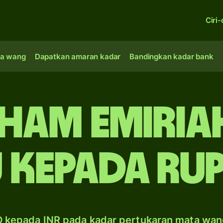
Ciri-
a wang
Dapatkan amaran kadar
Bandingkan kadar bank
rham Emiria
 kepada rup
D kepada INR pada kadar pertukaran mata wan