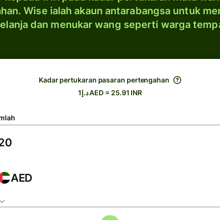
han. Wise ialah akaun antarabangsa untuk me
elanja dan menukar wang seperti warga temp
Kadar pertukaran pasaran pertengahan
د.إ1 AED = 25.91 INR
mlah
AED