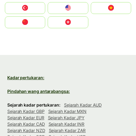
Türkiye
United States
Vietnam
中国
中國香港特別行政區
Kadar pertukaran:
Pindahan wang antarabangsa:
Sejarah kadar pertukaran:
Sejarah Kadar AUD
Sejarah Kadar GBP
Sejarah Kadar MXN
Sejarah Kadar EUR
Sejarah Kadar JPY
Sejarah Kadar CAD
Sejarah Kadar INR
Sejarah Kadar NZD
Sejarah Kadar ZAR