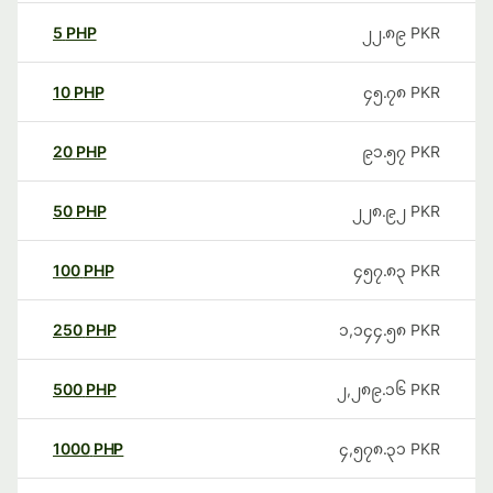
5
PHP
၂၂.၈၉
PKR
10
PHP
၄၅.၇၈
PKR
20
PHP
၉၁.၅၇
PKR
50
PHP
၂၂၈.၉၂
PKR
100
PHP
၄၅၇.၈၃
PKR
250
PHP
၁,၁၄၄.၅၈
PKR
500
PHP
၂,၂၈၉.၁၆
PKR
1000
PHP
၄,၅၇၈.၃၁
PKR