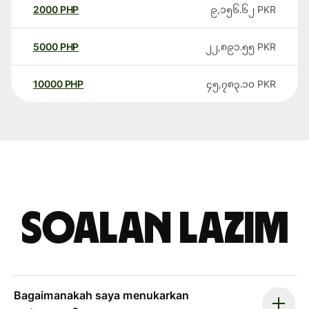
2000
PHP
၉,၁၅၆.၆၂
PKR
5000
PHP
၂၂,၈၉၁.၅၅
PKR
10000
PHP
၄၅,၇၈၃.၁၀
PKR
Soalan Lazim
Bagaimanakah saya menukarkan