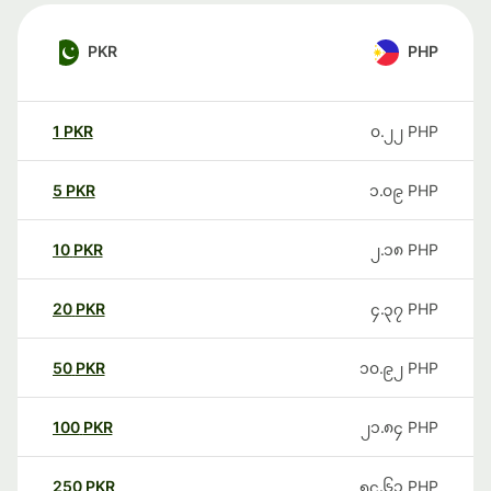
PKR
PHP
1
PKR
၀.၂၂
PHP
5
PKR
၁.၀၉
PHP
10
PKR
၂.၁၈
PHP
20
PKR
၄.၃၇
PHP
50
PKR
၁၀.၉၂
PHP
100
PKR
၂၁.၈၄
PHP
250
PKR
၅၄.၆၁
PHP