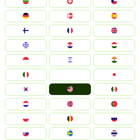
България
Switzerland
Czechia
Deutschland
Denmark
España
Suomi
France
United Kingdom
Greece
Hrvatska
Magyarország
Indonesia
Israel
India
Italia
JA
Japan
Malay
South Korea
Mexico
Nederland
Norge
Portugal
Polska
România
Россия
Slovensko
Ruoŧŧa
ไทย