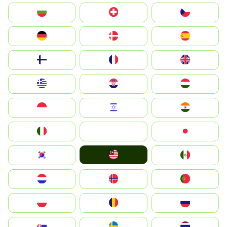
България
Switzerland
Czechia
Deutschland
Denmark
España
Suomi
France
United Kingdom
Greece
Hrvatska
Magyarország
Indonesia
Israel
India
Italia
JA
Japan
Malay
South Korea
Mexico
Nederland
Norge
Portugal
Polska
România
Россия
Slovensko
Ruoŧŧa
ไทย