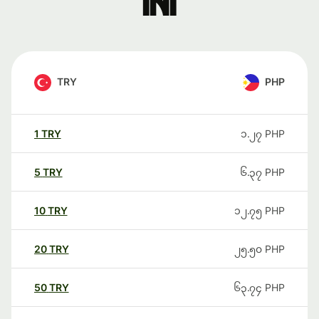
ini
TRY
PHP
1
TRY
၁.၂၇
PHP
5
TRY
၆.၃၇
PHP
10
TRY
၁၂.၇၅
PHP
20
TRY
၂၅.၅၀
PHP
50
TRY
၆၃.၇၄
PHP