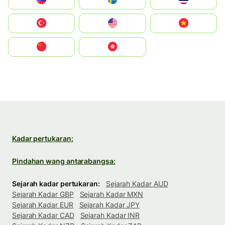
Türkiye
United States
Vietnam
中国
中國香港特別行政區
Kadar pertukaran:
Pindahan wang antarabangsa:
Sejarah kadar pertukaran:
Sejarah Kadar AUD
Sejarah Kadar GBP
Sejarah Kadar MXN
Sejarah Kadar EUR
Sejarah Kadar JPY
Sejarah Kadar CAD
Sejarah Kadar INR