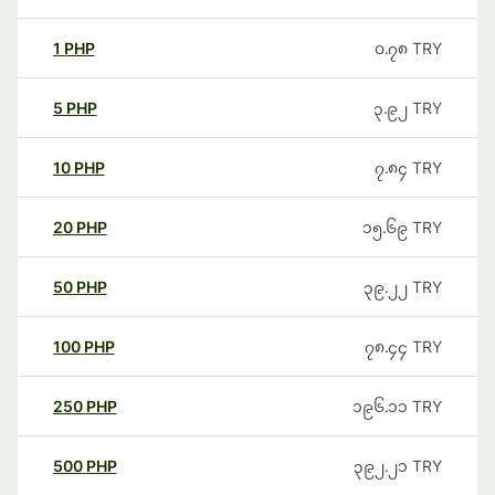
1
PHP
၀.၇၈
TRY
5
PHP
၃.၉၂
TRY
10
PHP
၇.၈၄
TRY
20
PHP
၁၅.၆၉
TRY
50
PHP
၃၉.၂၂
TRY
100
PHP
၇၈.၄၄
TRY
250
PHP
၁၉၆.၁၁
TRY
500
PHP
၃၉၂.၂၁
TRY