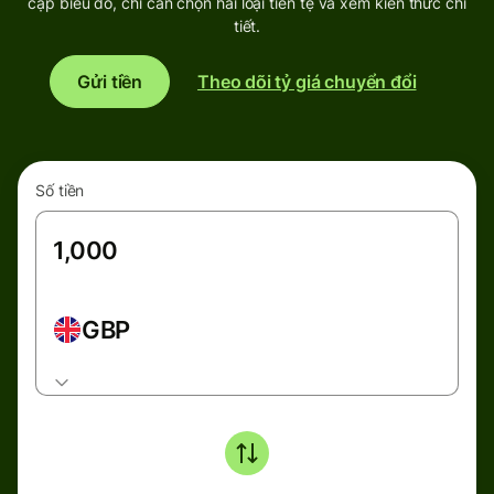
cập biểu đồ, chỉ cần chọn hai loại tiền tệ và xem kiến thức chi
tiết.
Gửi tiền
Theo dõi tỷ giá chuyển đổi
Số tiền
GBP