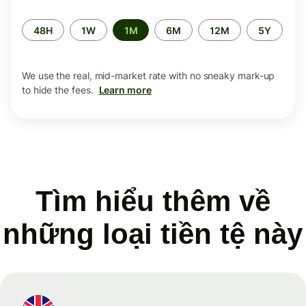
Time
48H
1W
1M
6M
12M
5Y
period
We use the real, mid-market rate with no sneaky mark-up
to hide the fees.
Learn more
Tìm hiểu thêm về
những loại tiền tệ này