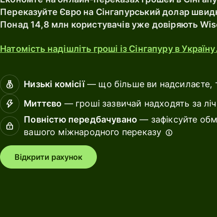
pricing
Resources
Переказуйте Євро на Сінгапурський долар швидк
Понад 14,8 млн користувачів уже довіряють Wis
Ban
Explore API
fin
integrations
Натомість надішліть гроші із Сінгапуру в Україну
ins
Explore
Edu
demo
Низькі комісії
— що більше ви надсилаєте, т
pla
Contact
Миттєво
— гроші зазвичай надходять за ліч
Mar
sales
Повністю передбачувано
— зафіксуйте обм
Sp
вашого міжнародного переказу
Pricing
ma
Відкрити рахунок
Tra
Business
pla
pricing
Wor
pla