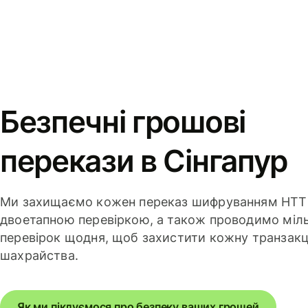
Безпечні грошові
перекази в Сінгапур
Ми захищаємо кожен переказ шифруванням HTTP
двоетапною перевіркою, а також проводимо міл
перевірок щодня, щоб захистити кожну транзакц
шахрайства.
Як ми піклуємося про безпеку ваших грошей