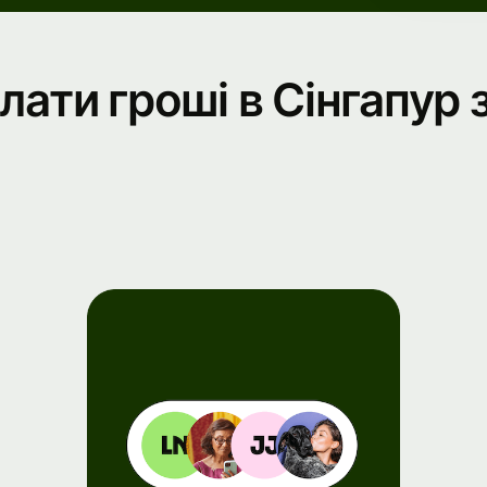
nts
лати гроші в Сінгапур 
ister
 Wise
nect
elopers
lore API
umentation