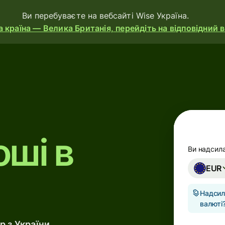
Ви перебуваєте на вебсайті Wise Україна.
 країна — Велика Британія, перейдіть на відповідний 
ducts
Send
Receive
оші в
Issue
cards
Ви надсила
EUR
Multi-
currency
Надсил
accounts
валюті
ustries
 з України.