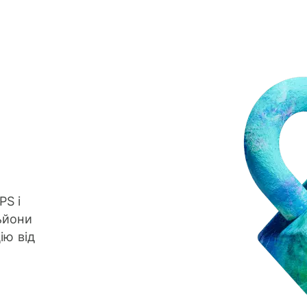
S і
ьйони
ію від