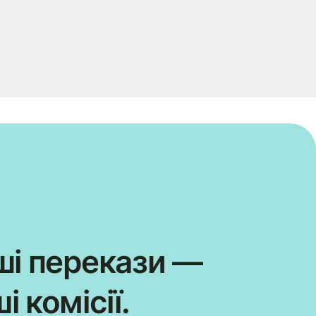
ші перекази —
і комісії.