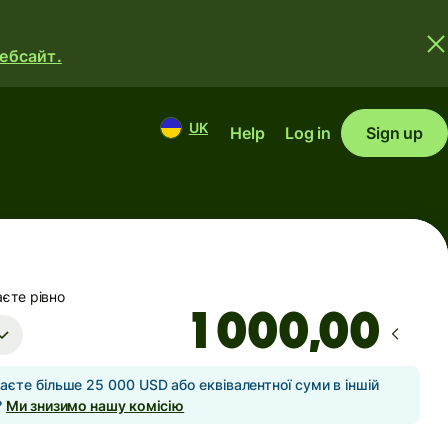
вебсайт.
UK
Help
Log in
Sign up
єте рівно
,00
аєте більше 25 000 USD або еквівалентної суми в іншій
?
Ми знизимо нашу комісію