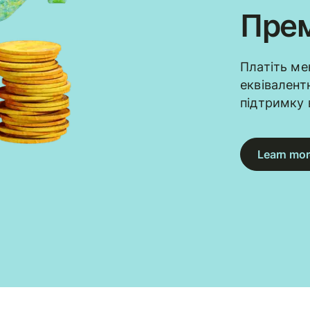
Прем
Платіть ме
еквівалент
підтримку 
Learn mor