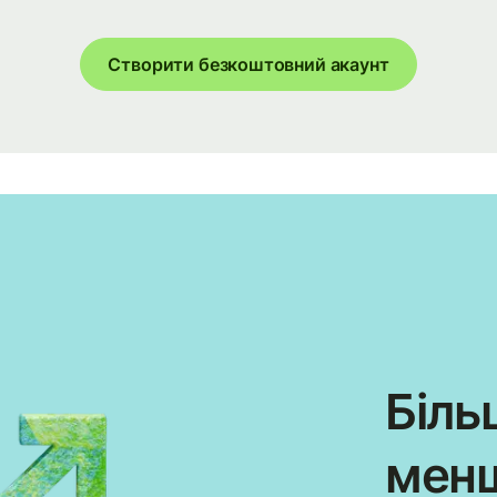
Створити безкоштовний акаунт
Біль
менш