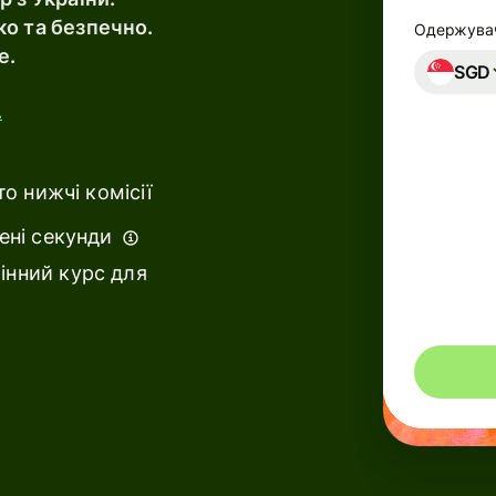
о та безпечно.
Одержувач
e.
ks &
SGD
ancial
.
titutions
cation
о нижчі комісії
tforms
ені секунди
ketplaces
інний курс для
end
nagement
vel
tforms
kforce
tforms