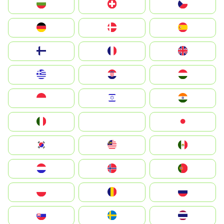
България
Switzerland
Czechia
Deutschland
Denmark
España
Suomi
France
United Kingdom
Greece
Hrvatska
Magyarország
Indonesia
Israel
India
Italia
JA
Japan
South Korea
Malay
Mexico
Nederland
Norge
Portugal
Polska
România
Россия
Slovensko
Ruoŧŧa
ไทย