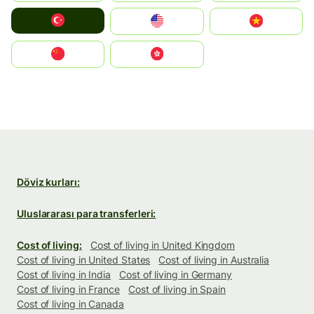
Türkiye
United States
Vietnam
中国
中國香港特別行政區
Döviz kurları:
Uluslararası para transferleri:
Cost of living:
Cost of living in United Kingdom
Cost of living in United States
Cost of living in Australia
Cost of living in India
Cost of living in Germany
Cost of living in France
Cost of living in Spain
Cost of living in Canada