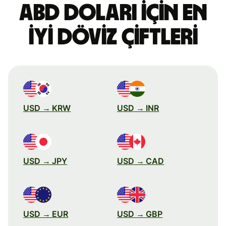
ABD doları için en
iyi döviz çiftleri
USD → KRW
USD → INR
USD → JPY
USD → CAD
USD → EUR
USD → GBP