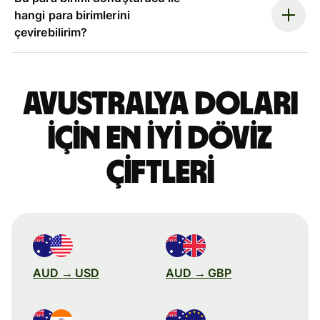
hangi para birimlerini
çevirebilirim?
Avustralya doları
için en iyi döviz
çiftleri
AUD → USD
AUD → GBP