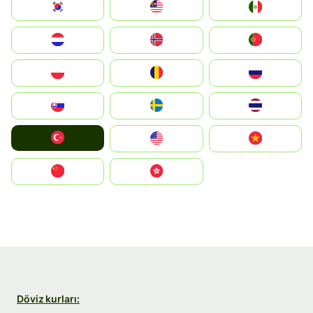
South Korea
Malay
Mexico
Nederland
Norge
Portugal
Polska
România
Россия
Slovensko
Ruoŧŧa
ไทย
Türkiye
United States
Vietnam
中国
中國香港特別行政區
Döviz kurları: