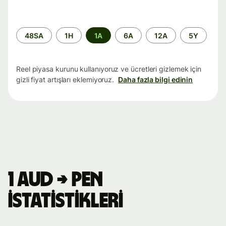
Zaman
48SA
1H
1A
6A
12A
5Y
aralığı
Reel piyasa kurunu kullanıyoruz ve ücretleri gizlemek için
gizli fiyat artışları eklemiyoruz.
Daha fazla bilgi edinin
1 AUD → PEN
istatistikleri