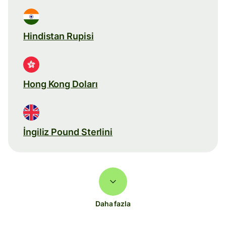
Hindistan Rupisi
Hong Kong Doları
İngiliz Pound Sterlini
Daha fazla