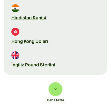
Hindistan Rupisi
Hong Kong Doları
İngiliz Pound Sterlini
Daha fazla