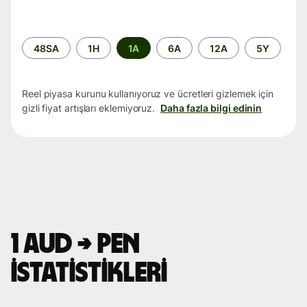
Zaman
48SA
1H
1A
6A
12A
5Y
aralığı
Reel piyasa kurunu kullanıyoruz ve ücretleri gizlemek için
gizli fiyat artışları eklemiyoruz.
Daha fazla bilgi edinin
1 AUD → PEN
istatistikleri