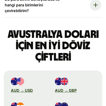
hangi para birimlerini
çevirebilirim?
Avustralya doları
için en iyi döviz
çiftleri
AUD → USD
AUD → GBP