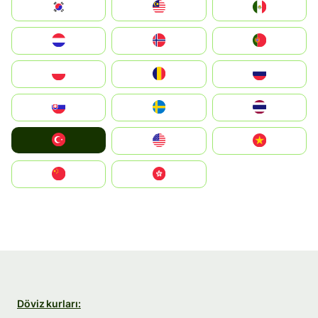
South Korea
Malay
Mexico
Nederland
Norge
Portugal
Polska
România
Россия
Slovensko
Ruoŧŧa
ไทย
Türkiye
United States
Vietnam
中国
中國香港特別行政區
Döviz kurları: