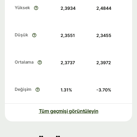
Yüksek
2,3934
2,4844
Düşük
2,3551
2,3455
Ortalama
2,3737
2,3972
Değişim
1.31
%
-3.70
%
Tüm geçmişi görüntüleyin