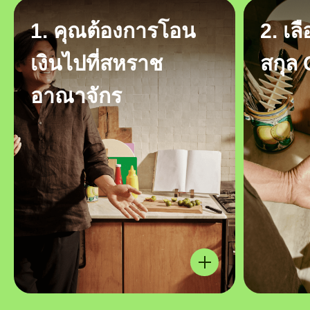
1. คุณต้องการโอน
2. เล
เงินไปที่สหราช
สกุล
อาณาจักร