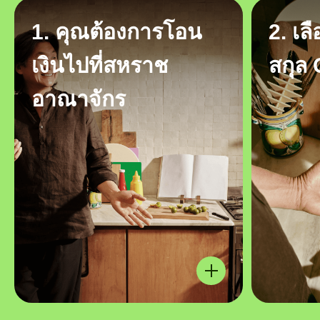
1. คุณต้องการโอน
2. เล
เงินไปที่สหราช
สกุล
อาณาจักร