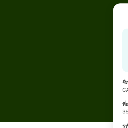
ชื
C
ที
3
รห