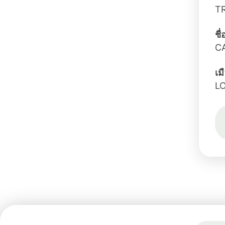
T
ชื
C
เม
L