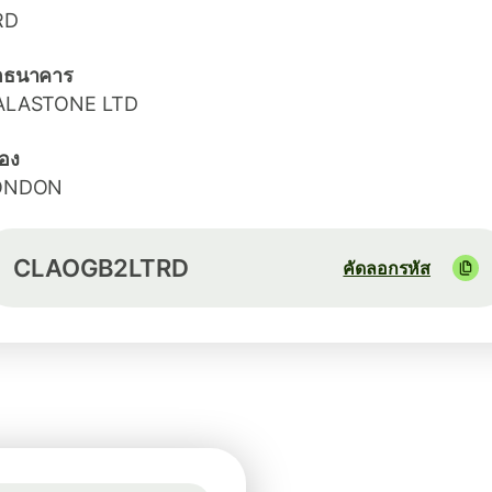
RD
่อธนาคาร
ALASTONE LTD
ือง
ONDON
CLAOGB2LTRD
คัดลอกรหัส