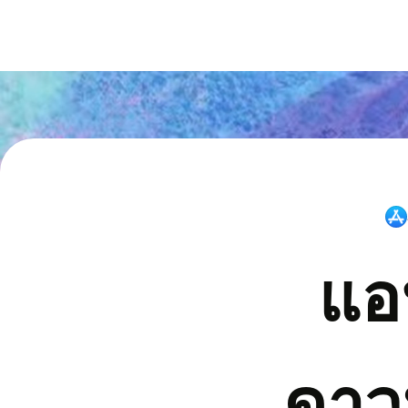
แอ
ดาว