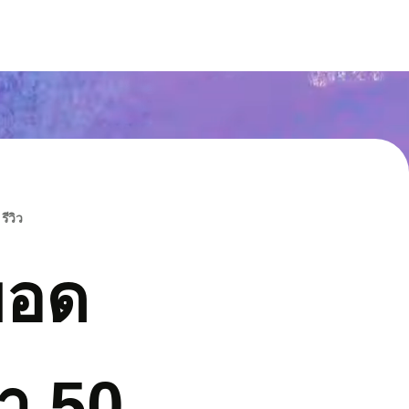
รีวิว
ยอด
า 50