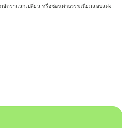
จากอัตราแลกเปลี่ยน หรือซ่อนค่าธรรมเนียมแอบแฝง