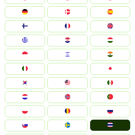
Deutschland
Denmark
España
Suomi
France
United Kingdom
Greece
Hrvatska
Magyarország
Indonesia
Israel
India
Italia
JA
Japan
South Korea
Malay
Mexico
Nederland
Norge
Portugal
Polska
România
Россия
ไทย
Slovensko
Ruoŧŧa