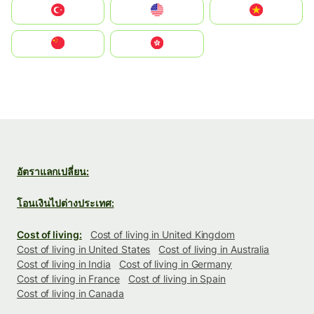
Türkiye
United States
Vietnam
中国
中國香港特別行政區
อัตราแลกเปลี่ยน:
โอนเงินไปต่างประเทศ:
Cost of living:
Cost of living in United Kingdom
Cost of living in United States
Cost of living in Australia
Cost of living in India
Cost of living in Germany
Cost of living in France
Cost of living in Spain
Cost of living in Canada