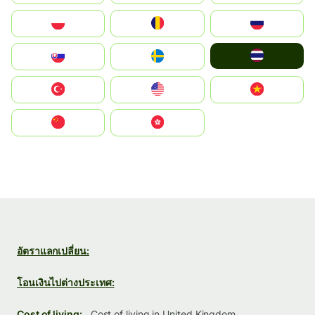
Polska
România
Россия
ไทย
Slovensko
Ruoŧŧa
Türkiye
United States
Vietnam
中国
中國香港特別行政區
อัตราแลกเปลี่ยน:
โอนเงินไปต่างประเทศ:
Cost of living:
Cost of living in United Kingdom