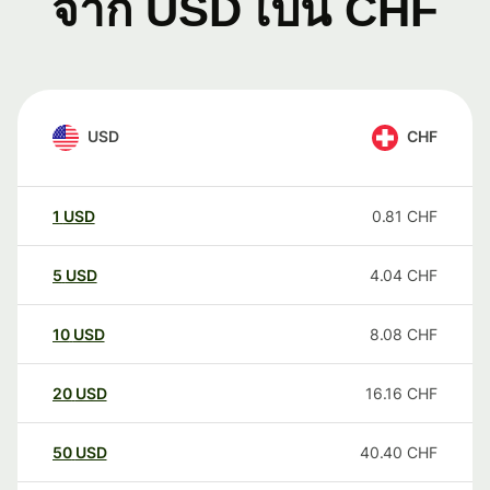
จาก USD เป็น CHF
USD
CHF
1
USD
0.81
CHF
5
USD
4.04
CHF
10
USD
8.08
CHF
20
USD
16.16
CHF
50
USD
40.40
CHF