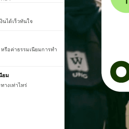
งินได้เร็วทันใจ
ยน หรือค่าธรรมเนียมการทำ
นียม
ะทางเท่าไหร่