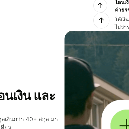
โอนเง
ค่าธร
ให้เง
ไม่ว่
โอนเงิน และ
กุลเงินกว่า 40+ สกุล มา
เดียว