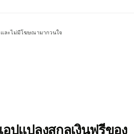
หมดและไม่มีโฆษณามากวนใจ
อปแปลงสกุลเงินฟรีของ