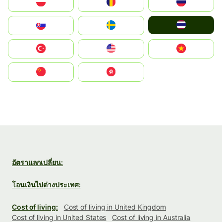
Polska
România
Россия
ไทย
Slovensko
Ruoŧŧa
Türkiye
United States
Vietnam
中国
中國香港特別行政區
อัตราแลกเปลี่ยน:
โอนเงินไปต่างประเทศ:
Cost of living:
Cost of living in United Kingdom
Cost of living in United States
Cost of living in Australia