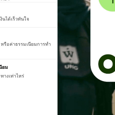
งินได้เร็วทันใจ
ยน หรือค่าธรรมเนียมการทำ
นียม
ะทางเท่าไหร่