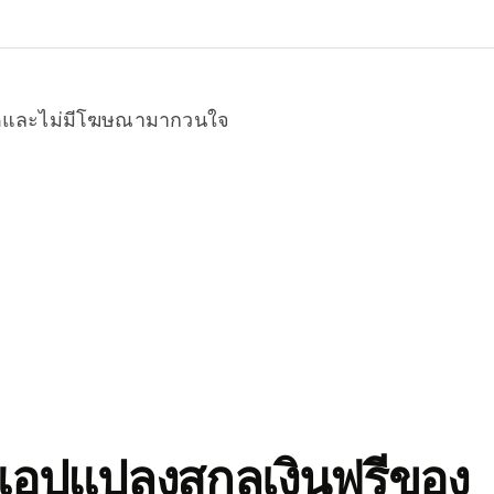
หมดและไม่มีโฆษณามากวนใจ
อปแปลงสกุลเงินฟรีของ