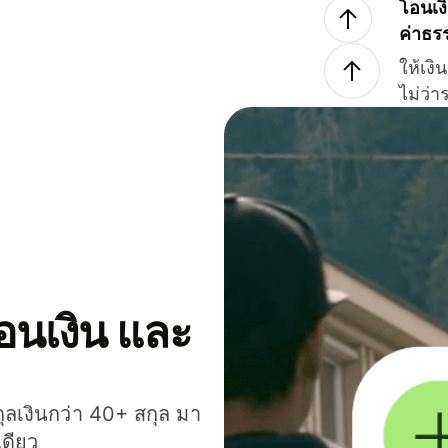
โอนเง
ค่าธร
ให้เง
ไม่ว่
โอนเงิน และ
กุลเงินกว่า 40+ สกุล มา
เดียว