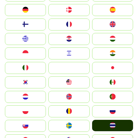
Deutschland
Denmark
España
Suomi
France
United Kingdom
Greece
Hrvatska
Magyarország
Indonesia
Israel
India
Italia
JA
Japan
South Korea
Malay
Mexico
Nederland
Norge
Portugal
Polska
România
Россия
ไทย
Slovensko
Ruoŧŧa