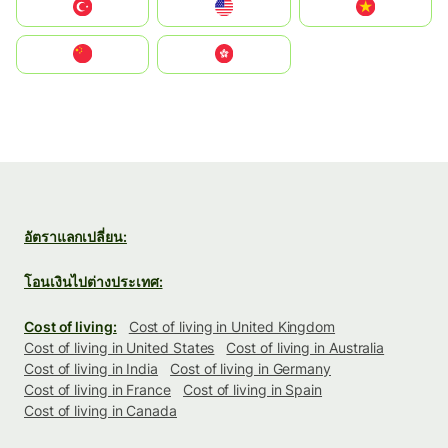
Türkiye
United States
Vietnam
中国
中國香港特別行政區
อัตราแลกเปลี่ยน:
โอนเงินไปต่างประเทศ:
Cost of living:
Cost of living in United Kingdom
Cost of living in United States
Cost of living in Australia
Cost of living in India
Cost of living in Germany
Cost of living in France
Cost of living in Spain
Cost of living in Canada