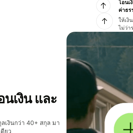
โอนเง
ค่าธร
ให้เง
ไม่ว่
โอนเงิน และ
กุลเงินกว่า 40+ สกุล มา
เดียว