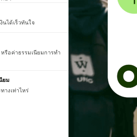
งินได้เร็วทันใจ
ยน หรือค่าธรรมเนียมการทำ
นียม
ะทางเท่าไหร่