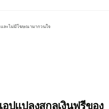
หมดและไม่มีโฆษณามากวนใจ
อปแปลงสกุลเงินฟรีของ