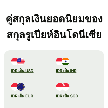
คู่สกุลเงินยอดนิยมของ
สกุลรูเปียห์อินโดนีเซีย
IDR เป็น USD
IDR เป็น INR
IDR เป็น EUR
IDR เป็น SGD