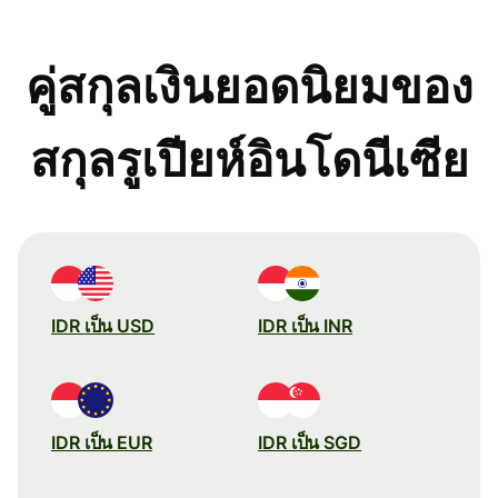
คู่สกุลเงินยอดนิยมของ
สกุลรูเปียห์อินโดนีเซีย
IDR เป็น USD
IDR เป็น INR
IDR เป็น EUR
IDR เป็น SGD