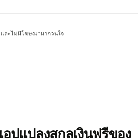
หมดและไม่มีโฆษณามากวนใจ
อปแปลงสกุลเงินฟรีของ