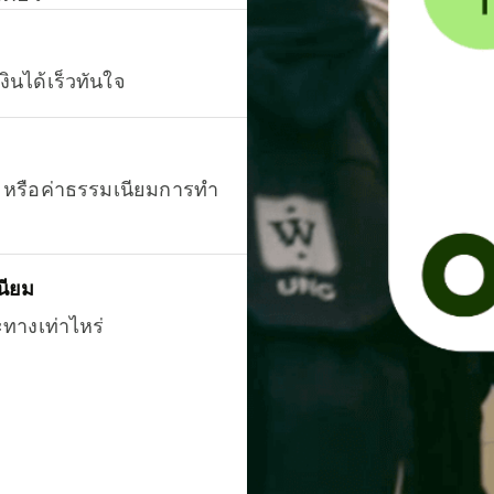
งินได้เร็วทันใจ
ยน หรือค่าธรรมเนียมการทำ
นียม
ะทางเท่าไหร่