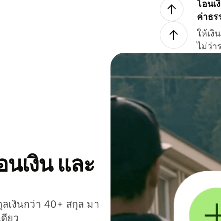
โอนเง
ค่าธร
ให้เง
ไม่ว่
โอนเงิน และ
กุลเงินกว่า 40+ สกุล มา
เดียว