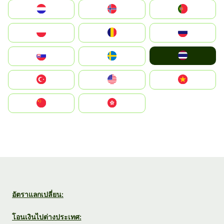
Nederland
Norge
Portugal
Polska
România
Россия
ไทย
Slovensko
Ruoŧŧa
Türkiye
United States
Vietnam
中国
中國香港特別行政區
อัตราแลกเปลี่ยน:
โอนเงินไปต่างประเทศ: