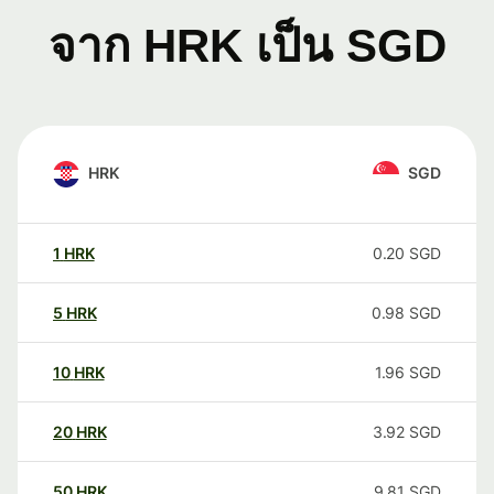
จาก HRK เป็น SGD
HRK
SGD
1
HRK
0.20
SGD
5
HRK
0.98
SGD
10
HRK
1.96
SGD
20
HRK
3.92
SGD
50
HRK
9.81
SGD