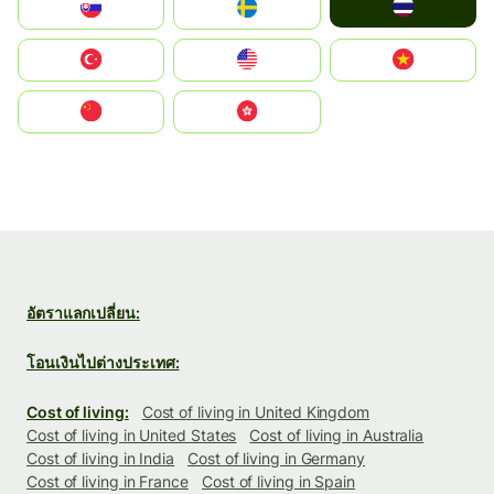
ไทย
Slovensko
Ruoŧŧa
Türkiye
United States
Vietnam
中国
中國香港特別行政區
อัตราแลกเปลี่ยน:
โอนเงินไปต่างประเทศ:
Cost of living:
Cost of living in United Kingdom
Cost of living in United States
Cost of living in Australia
Cost of living in India
Cost of living in Germany
Cost of living in France
Cost of living in Spain