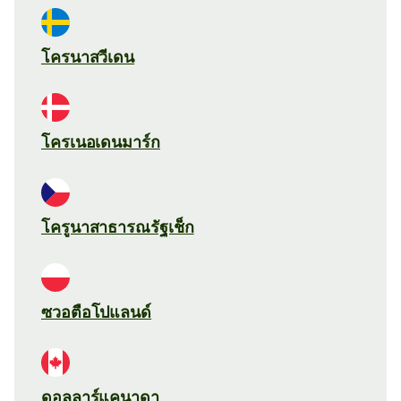
โครนาสวีเดน
โครเนอเดนมาร์ก
โครูนาสาธารณรัฐเช็ก
ซวอตือโปแลนด์
ดอลลาร์แคนาดา