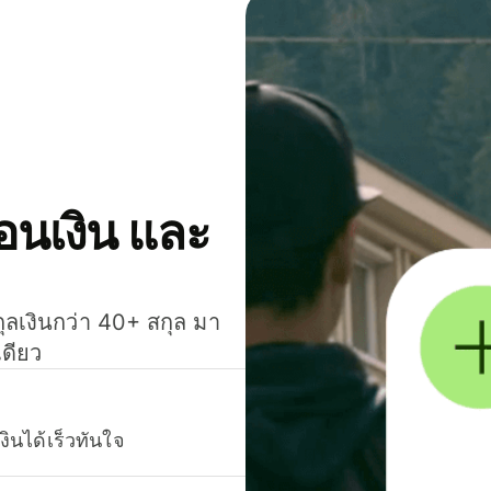
โอนเงิน และ
กุลเงินกว่า 40+ สกุล มา
เดียว
งินได้เร็วทันใจ