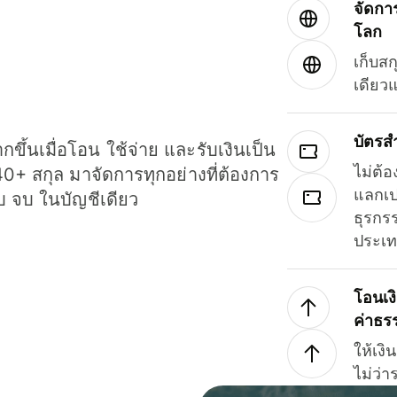
จัดกา
โลก
เก็บสก
เดียว
บัตรส
ขึ้นเมื่อโอน ใช้จ่าย และรับเงินเป็น
ไม่ต้อ
40+ สกุล มาจัดการทุกอย่างที่ต้องการ
แลกเป
รบ จบ ในบัญชีเดียว
ธุรกรร
ประเ
โอนเง
ค่าธร
ให้เง
ไม่ว่