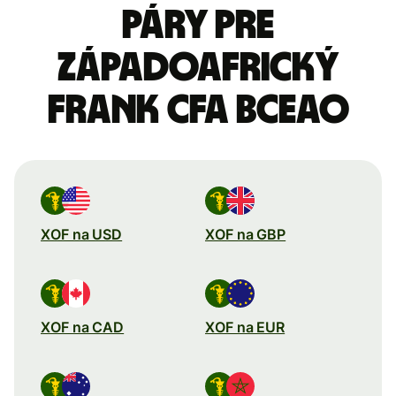
páry pre
Západoafrický
frank CFA BCEAO
XOF na USD
XOF na GBP
XOF na CAD
XOF na EUR