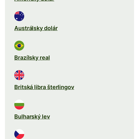
Austrálsky dolár
Brazílsky real
Britská libra šterlingov
Bulharský lev