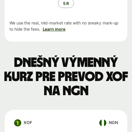
5 R
We use the real, mid-market rate with no sneaky mark-up
to hide the fees.
Learn more
Dnešný výmenný
kurz pre prevod XOF
na NGN
XOF
NGN