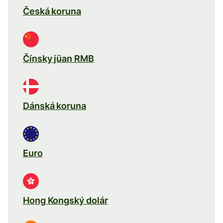
Česká koruna
Čínsky jüan RMB
Dánská koruna
Euro
Hong Kongský dolár