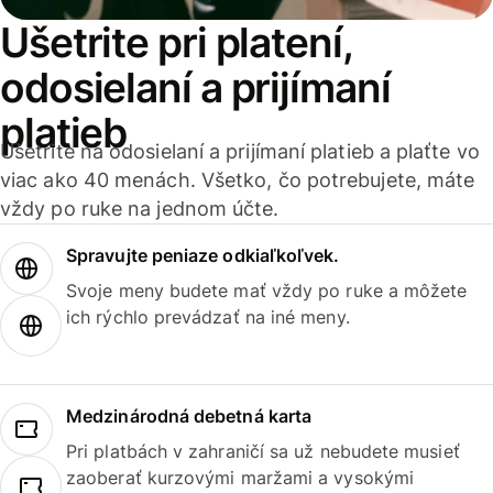
Ušetrite pri platení,
odosielaní a prijímaní
platieb
Ušetrite na odosielaní a prijímaní platieb a plaťte vo
viac ako 40 menách. Všetko, čo potrebujete, máte
vždy po ruke na jednom účte.
Spravujte peniaze odkiaľkoľvek.
Svoje meny budete mať vždy po ruke a môžete
ich rýchlo prevádzať na iné meny.
Medzinárodná debetná karta
Pri platbách v zahraničí sa už nebudete musieť
zaoberať kurzovými maržami a vysokými