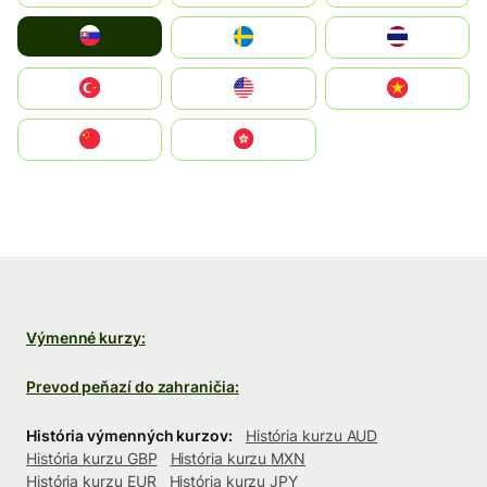
Slovensko
Ruoŧŧa
ไทย
Türkiye
United States
Vietnam
中国
中國香港特別行政區
Výmenné kurzy:
Prevod peňazí do zahraničia:
História výmenných kurzov:
História kurzu AUD
História kurzu GBP
História kurzu MXN
História kurzu EUR
História kurzu JPY