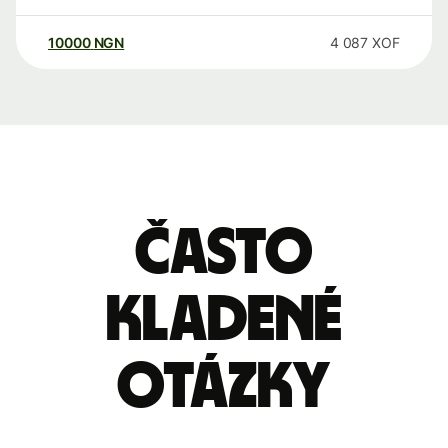
10000
NGN
4 087
XOF
Často
kladené
otázky