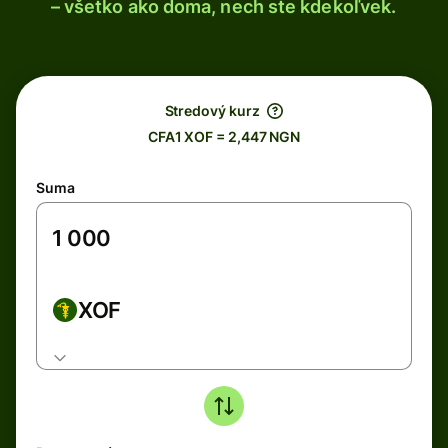
– všetko ako doma, nech ste kdekoľvek.
Stredový kurz
CFA1 XOF = 2,447 NGN
Suma
XOF