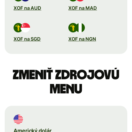
XOF na AUD
XOF na MAD
XOF na SGD
XOF na NGN
Zmeniť zdrojovú
menu
Americký dolár