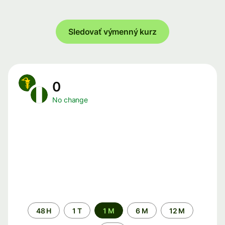
Sledovať výmenný kurz
0
No change
Time
48 H
1 T
1 M
6 M
12 M
period