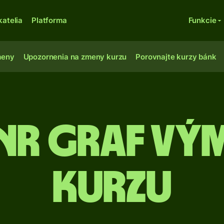
katelia
Platforma
Funkcie
meny
Upozornenia na zmeny kurzu
Porovnajte kurzy bánk
INR Graf v
kurzu