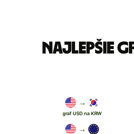
Najlepšie g
→
graf USD na KRW
→