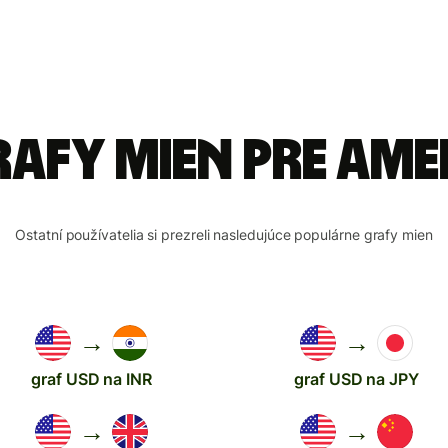
rafy mien pre Am
Ostatní používatelia si prezreli nasledujúce populárne grafy mien
→
→
graf USD na INR
graf USD na JPY
→
→