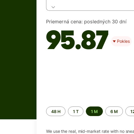
Priemerná cena:
posledných 30 dní
95.87
Pokles
Time
48 H
1 T
1 M
6 M
1
period
We use the real, mid-market rate with no sne