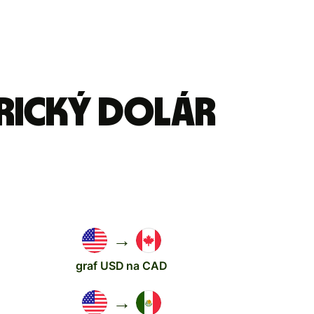
erický dolár
→
graf USD na CAD
→