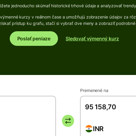
ete jednoducho skúmať historické trhové údaje a analyzovať trendy
vé výmenné kurzy v reálnom čase a umožňujú zobrazenie údajov za rô
ískať prístup ku grafu, stačí si vybrať dve meny a zobraziť podrobné
Poslať peniaze
Sledovať výmenný kurz
Premenené na
INR