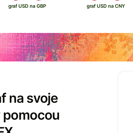
graf USD na GBP
graf USD na CNY
f na svoje
y pomocou
FX