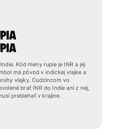
pia
pia
Indie. Kód meny rupie je INR a jej
mbol má pôvod v indickej vlajke a
pruhy vlajky. Cudzincom vo
volené brať INR do Indie ani z nej,
sí prebiehať v krajine.