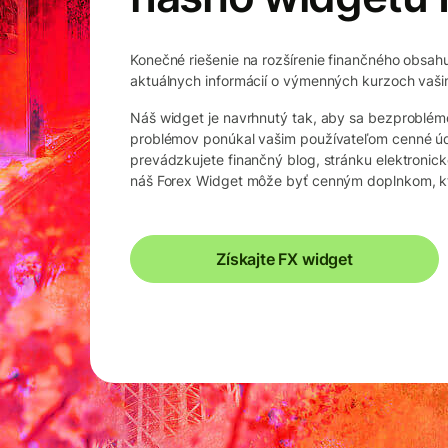
Konečné riešenie na rozšírenie finančného obsah
aktuálnych informácií o výmenných kurzoch vaš
Náš widget je navrhnutý tak, aby sa bezproblém
problémov ponúkal vašim používateľom cenné úd
prevádzkujete finančný blog, stránku elektronic
náš Forex Widget môže byť cenným doplnkom, kt
Získajte FX widget