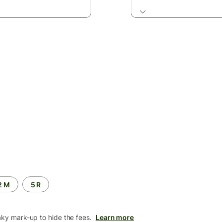
2 M
5 R
aky mark-up to hide the fees.
Learn more