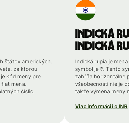
Indická ru
Indická ru
ch štátov amerických.
Indická rupia je mena 
vete, za ktorou
symbol je ₹. Tento sy
 je kód meny pre
zahŕňa horizontálne 
 fiat mena.
všeobecnosti nie je do
atných číslic.
takže výmena meny mu
Viac informácií o INR