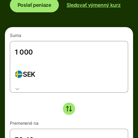
Poslať peniaze
Sledovať výmenný kurz
Suma
SEK
Premenené na