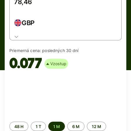
GBP
Priemerná cena:
posledných 30 dní
0.077
Vzostup
Time
48 H
1 T
1 M
6 M
12 M
period