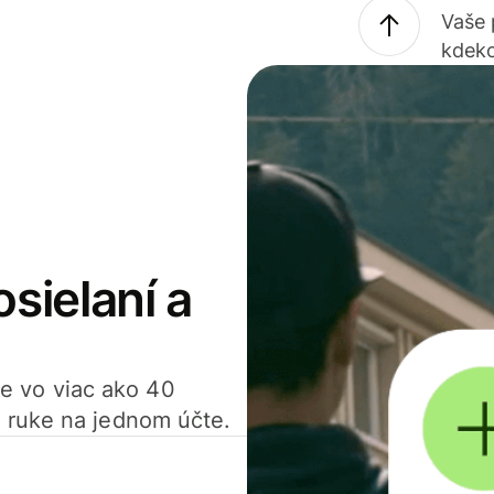
Vaše
kdeko
osielaní a
ťte vo viac ako 40
 ruke na jednom účte.