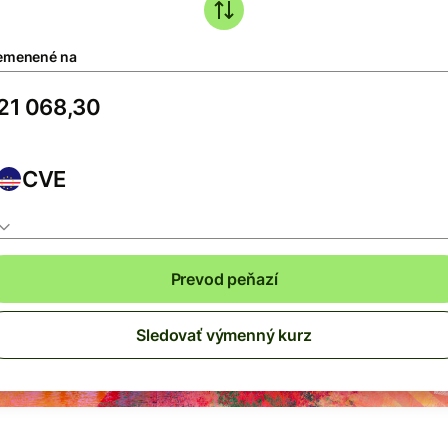
emenené na
CVE
Prevod peňazí
Sledovať výmenný kurz