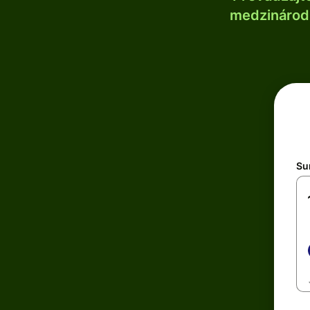
medzinárodn
Su