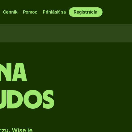
Cenník
Pomoc
Prihlásiť sa
Registrácia
 na
cudos
zu. Wise je