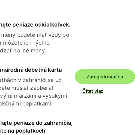
ujte peniaze odkiaľkoľvek.
 meny budete mať vždy po
a môžete ich rýchlo
dzať na iné meny.
inárodná debetná karta
Zaregistrovať sa
latbách v zahraničí sa už
ete musieť zaoberať
Čítať viac
vými maržami a vysokými
akčnými poplatkami.
lajte peniaze do zahraničia,
ite na poplatkoch