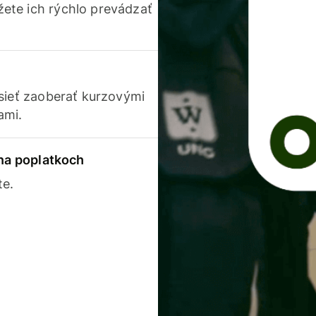
ete ich rýchlo prevádzať
usieť zaoberať kurzovými
ami.
 na poplatkoch
te.