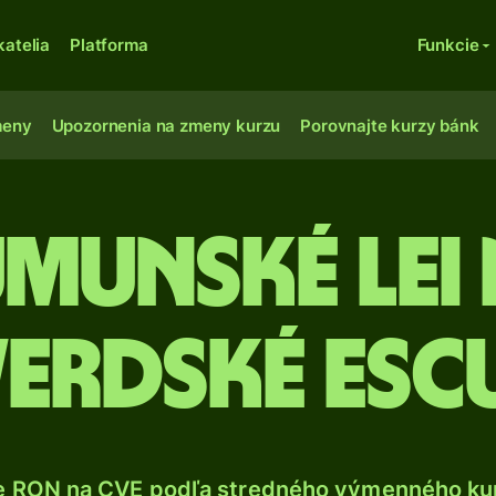
katelia
Platforma
Funkcie
meny
Upozornenia na zmeny kurzu
Porovnajte kurzy bánk
munské lei
erdské es
e RON na CVE podľa stredného výmenného kur