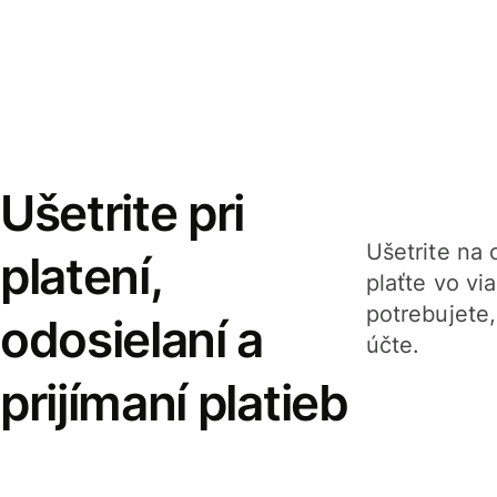
Ušetrite pri
Ušetrite na o
platení,
plaťte vo v
potrebujete
odosielaní a
účte.
prijímaní platieb