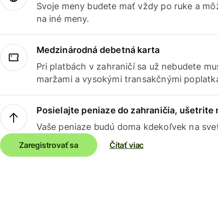
Svoje meny budete mať vždy po ruke a môž
na iné meny.
Medzinárodná debetná karta
Pri platbách v zahraničí sa už nebudete m
maržami a vysokými transakčnými poplatk
Posielajte peniaze do zahraničia, ušetrite
Vaše peniaze budú doma kdekoľvek na sve
Zaregistrovať sa
Čítať viac