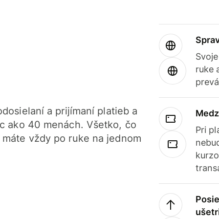
Sprav
Svoje
ruke 
prevá
dosielaní a prijímaní platieb a
Medz
iac ako 40 menách. Všetko, čo
Pri p
, máte vždy po ruke na jednom
nebud
kurzo
trans
Posie
ušetr