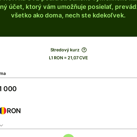
ý účet, ktorý vám umožňuje posielať, prevádza
všetko ako doma, nech ste kdekoľvek.
Stredový kurz
L1 RON = 21,07 CVE
ma
RON