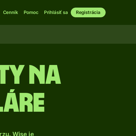
Cenník
Pomoc
Prihlásiť sa
Registrácia
ty na
láre
zu. Wise je