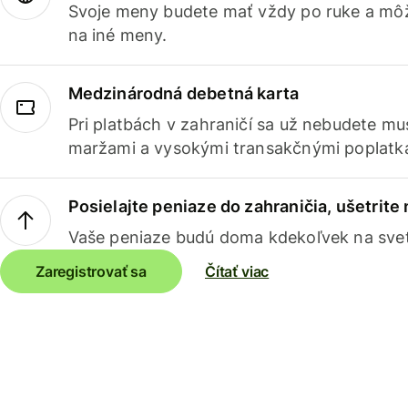
Svoje meny budete mať vždy po ruke a môž
na iné meny.
Medzinárodná debetná karta
Pri platbách v zahraničí sa už nebudete m
maržami a vysokými transakčnými poplatk
Posielajte peniaze do zahraničia, ušetrite
Vaše peniaze budú doma kdekoľvek na sve
Zaregistrovať sa
Čítať viac