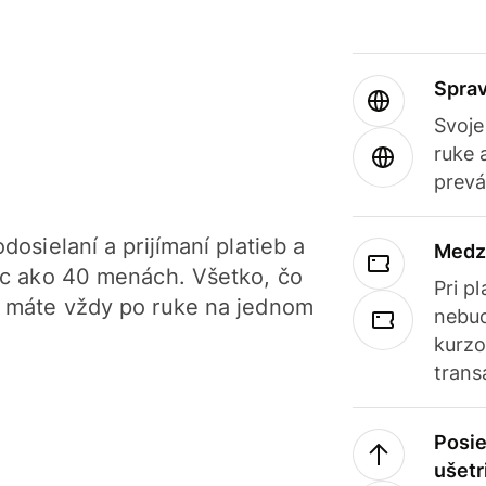
Sprav
Svoje
ruke 
prevá
dosielaní a prijímaní platieb a
Medz
iac ako 40 menách. Všetko, čo
Pri p
, máte vždy po ruke na jednom
nebud
kurzo
trans
Posie
ušetr