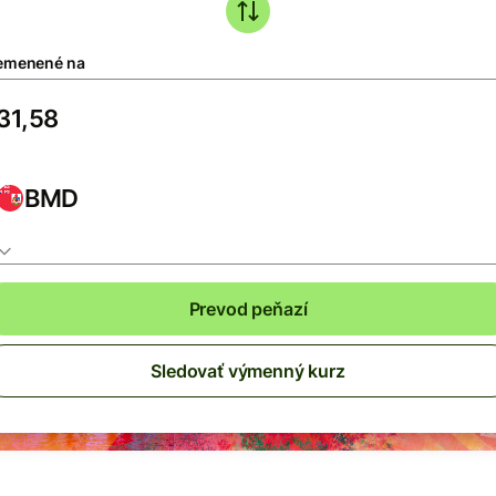
emenené na
BMD
Prevod peňazí
Sledovať výmenný kurz