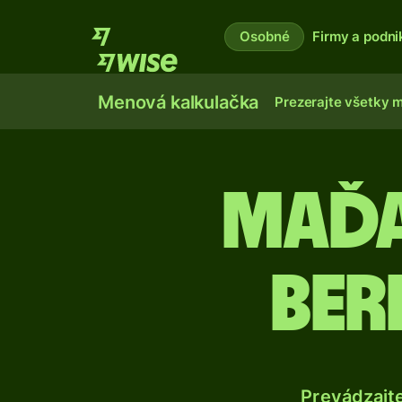
Osobné
Firmy a podni
Menová kalkulačka
Prezerajte všetky 
Maďa
ber
Prevádzajt