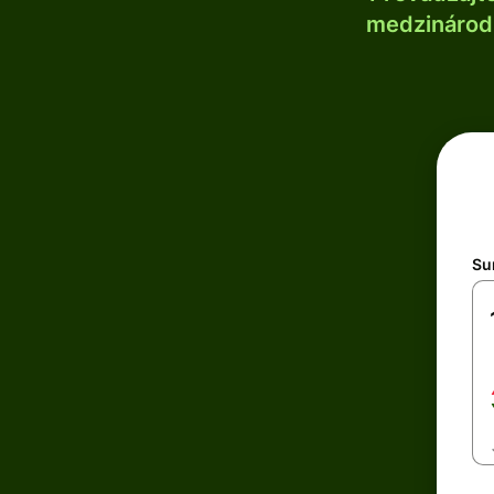
medzinárodn
Su