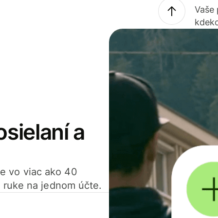
Vaše
kdeko
osielaní a
ťte vo viac ako 40
 ruke na jednom účte.