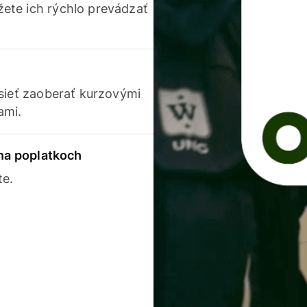
ete ich rýchlo prevádzať
usieť zaoberať kurzovými
ami.
 na poplatkoch
te.