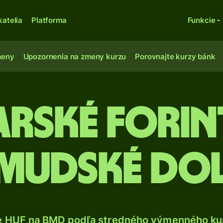
katelia
Platforma
Funkcie
meny
Upozornenia na zmeny kurzu
Porovnajte kurzy bánk
rské forin
mudské do
e HUF na BMD podľa stredného výmenného kur