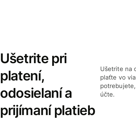
Ušetrite pri
Ušetrite na o
platení,
plaťte vo v
potrebujete
odosielaní a
účte.
prijímaní platieb