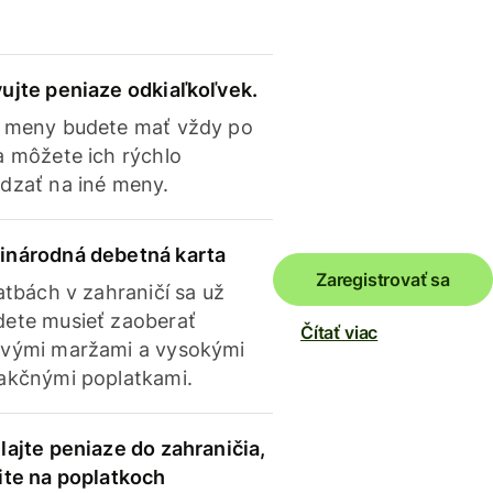
ujte peniaze odkiaľkoľvek.
 meny budete mať vždy po
a môžete ich rýchlo
dzať na iné meny.
inárodná debetná karta
Zaregistrovať sa
latbách v zahraničí sa už
ete musieť zaoberať
Čítať viac
vými maržami a vysokými
akčnými poplatkami.
lajte peniaze do zahraničia,
ite na poplatkoch