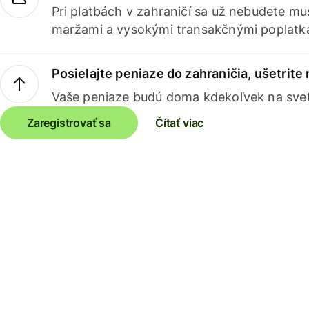
Pri platbách v zahraničí sa už nebudete m
maržami a vysokými transakčnými poplatk
Posielajte peniaze do zahraničia, ušetrite
Vaše peniaze budú doma kdekoľvek na sve
Zaregistrovať sa
Čítať viac