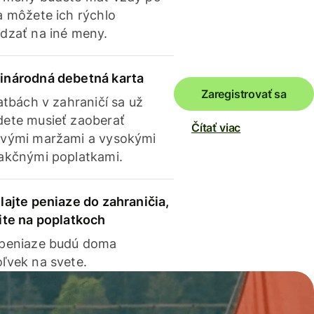
a môžete ich rýchlo
dzať na iné meny.
inárodná debetná karta
Zaregistrovať sa
latbách v zahraničí sa už
ete musieť zaoberať
Čítať viac
vými maržami a vysokými
akčnými poplatkami.
lajte peniaze do zahraničia,
ite na poplatkoch
 peniaze budú doma
ľvek na svete.