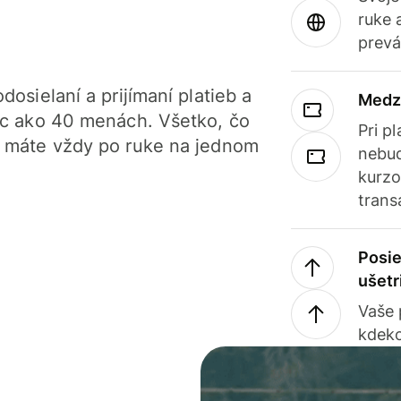
ruke 
prevá
dosielaní a prijímaní platieb a
Medz
iac ako 40 menách. Všetko, čo
Pri p
, máte vždy po ruke na jednom
nebud
kurzo
trans
Posie
ušetr
Vaše
kdeko