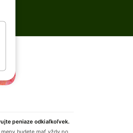
ujte peniaze odkiaľkoľvek.
 meny budete mať vždy po