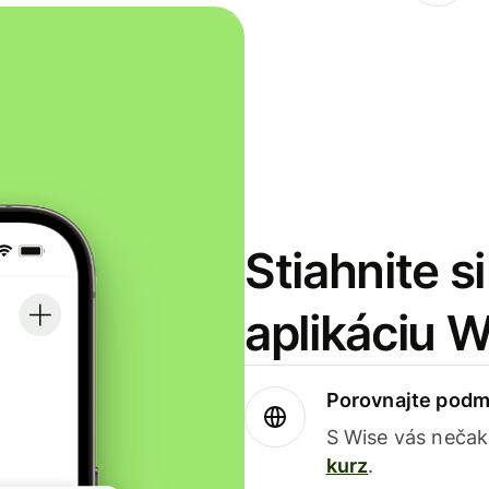
Stiahnite s
aplikáciu 
Porovnajte podm
S Wise vás nečak
kurz
.