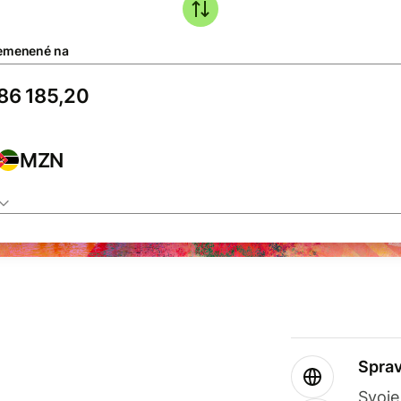
emenené na
MZN
Sprav
Svoje