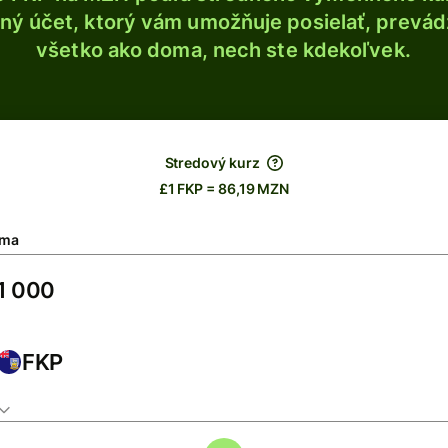
ý účet, ktorý vám umožňuje posielať, prevádza
všetko ako doma, nech ste kdekoľvek.
Stredový kurz
£1 FKP = 86,19 MZN
ma
FKP