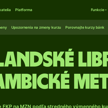
katelia
Platforma
Funkcie
meny
Upozornenia na zmeny kurzu
Porovnajte kurzy bánk
landské lib
mbické met
e FKP na MZN podľa stredného výmenného kur