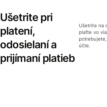
Ušetrite pri
Ušetrite na o
platení,
plaťte vo v
potrebujete
odosielaní a
účte.
prijímaní platieb