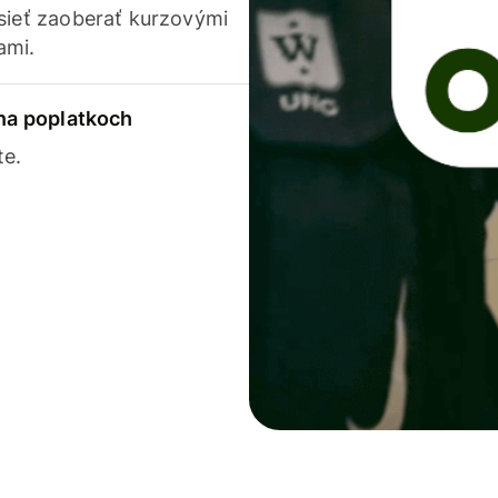
usieť zaoberať kurzovými
ami.
 na poplatkoch
te.