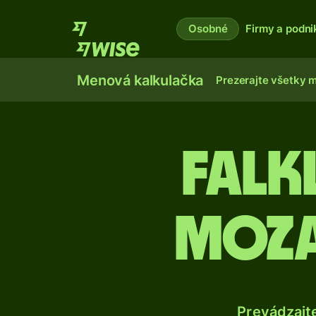
Osobné
Firmy a podni
Menová kalkulačka
Prezerajte všetky 
Falk
moza
Prevádzajt