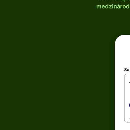
medzinárodn
Su