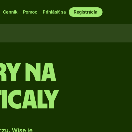
Cenník
Pomoc
Prihlásiť sa
Registrácia
ry na
icaly
zu. Wise je