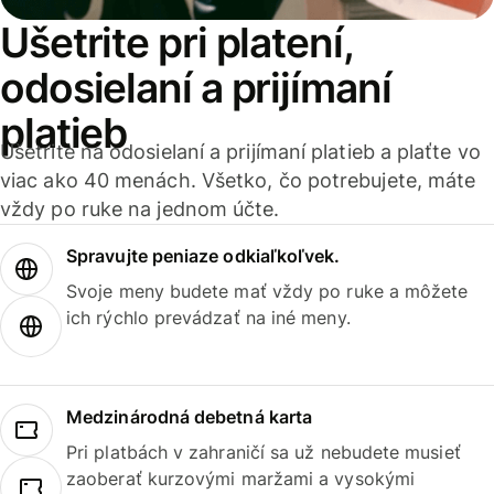
Ušetrite pri platení,
odosielaní a prijímaní
platieb
Ušetrite na odosielaní a prijímaní platieb a plaťte vo
viac ako 40 menách. Všetko, čo potrebujete, máte
vždy po ruke na jednom účte.
Spravujte peniaze odkiaľkoľvek.
Svoje meny budete mať vždy po ruke a môžete
ich rýchlo prevádzať na iné meny.
Medzinárodná debetná karta
Pri platbách v zahraničí sa už nebudete musieť
zaoberať kurzovými maržami a vysokými