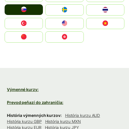
Slovensko
Ruoŧŧa
ไทย
Türkiye
United States
Vietnam
中国
中國香港特別行政區
Výmenné kurzy:
Prevod peňazí do zahraničia:
História výmenných kurzov:
História kurzu AUD
História kurzu GBP
História kurzu MXN
História kurzu EUR
História kurzu JPY