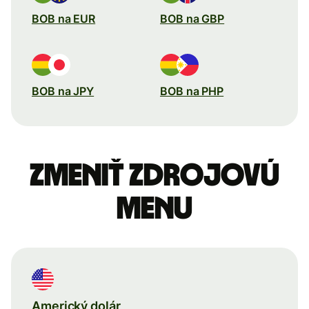
BOB na EUR
BOB na GBP
BOB na JPY
BOB na PHP
Zmeniť zdrojovú
menu
Americký dolár