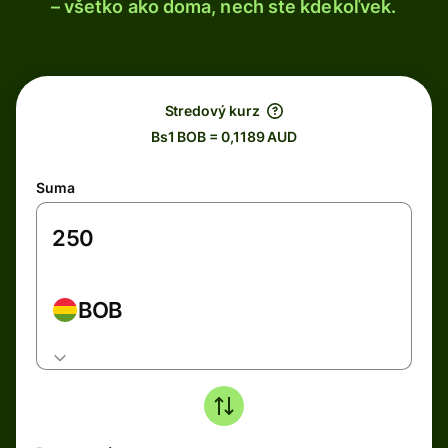
– všetko ako doma, nech ste kdekoľvek.
Stredový kurz
Bs1 BOB = 0,1189 AUD
Suma
BOB