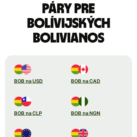
páry pre
Bolívijských
bolivianos
BOB na USD
BOB na CAD
BOB na CLP
BOB na NGN