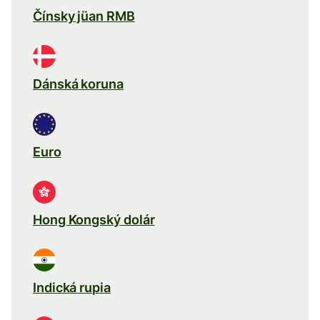
Čínsky jüan RMB
Dánská koruna
Euro
Hong Kongský dolár
Indická rupia