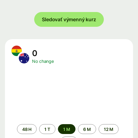
Sledovať výmenný kurz
0
No change
Time
48 H
1 T
1 M
6 M
12 M
period