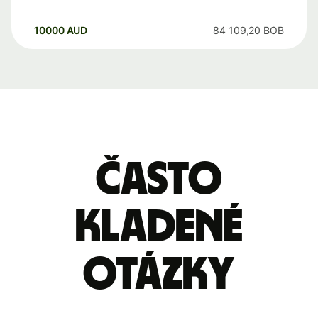
10000
AUD
84 109,20
BOB
Často
kladené
otázky