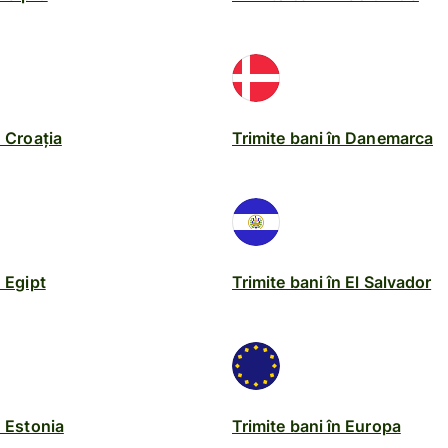
n Croația
Trimite bani în Danemarca
n Egipt
Trimite bani în El Salvador
n Estonia
Trimite bani în Europa