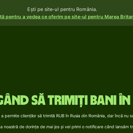
Ești pe site-ul pentru România.
ă pentru a vedea ce oferim pe site-ul pentru Marea Britan
i
Produse
Trimite
Primește
e
ma
Emite
carduri
gând să trimiți bani în
Conturi
multi-
ile se
valutare
a permite clienților să trimită RUB în Rusia din România, dar încă nu 
sta noastră de dorințe de mai jos și vei primi o notificare când lansăm t
Industrii