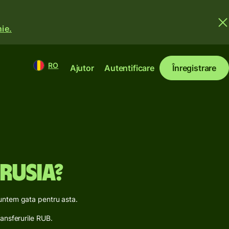
ie.
RO
Ajutor
Autentificare
Înregistrare
 Rusia?
suntem gata pentru asta.
ransferurile RUB.