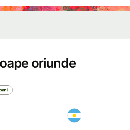
Evenimente
Înregistrează-
te pentru
Wise Connect
roape oriunde
Programatori
Explorează
bani
documentația
API