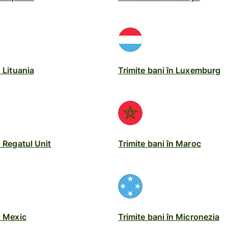
n Lituania
Trimite bani în Luxemburg
n Regatul Unit
Trimite bani în Maroc
n Mexic
Trimite bani în Micronezia