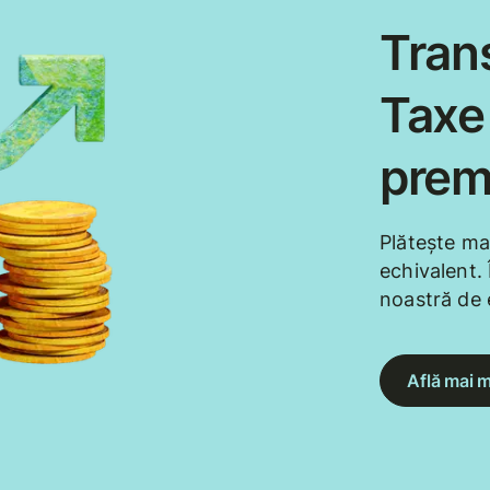
Trans
Taxe 
prem
Plătește ma
echivalent. 
noastră de 
Află mai m