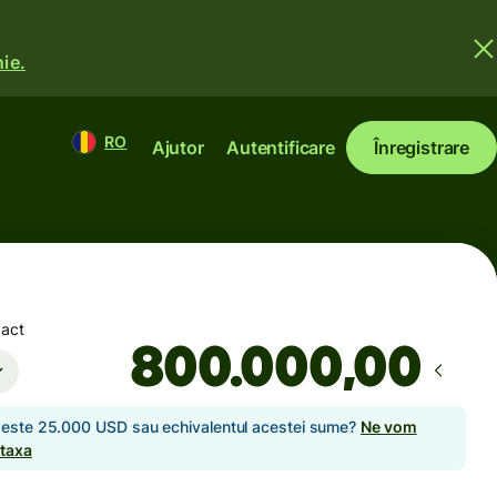
ie.
RO
Ajutor
Autentificare
Înregistrare
xact
,00
 peste 25.000 USD sau echivalentul acestei sume?
Ne vom
 taxa