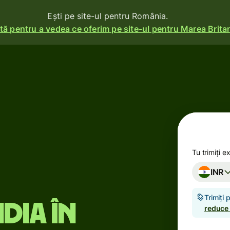
Ești pe site-ul pentru România.
ă pentru a vedea ce oferim pe site-ul pentru Marea Britan
i
Produse
Trimite
Primește
e
ma
Emite
carduri
Tu trimiți e
INR
Conturi
multi-
ile se
Trimiți
valutare
ndia în
reduce
Industrii