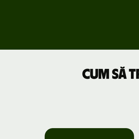
API
Explorează
demoul
Contact
vânzări
Tarife
Cum să t
Prețuri
pentru
afaceri