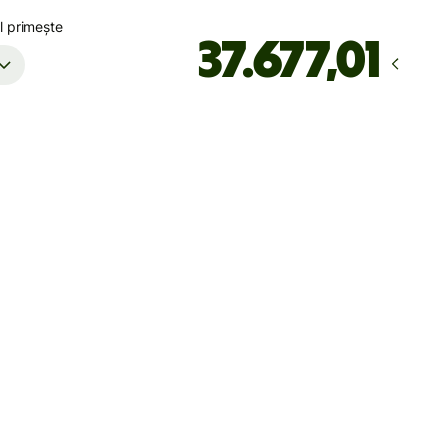
l primește
Ajunge
până pe marți
Taxe totale
9.343,24 INR
Incluse în suma de INR
o scheduled CIMS RBI maintenance, INR payments may be
d on 7 August 2026 (Friday), from 9pm to 8 August 4pm (IST)
maintenance is completed. Please arrange payments in
e if needed.