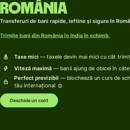
Obține
profitur
localnic.
România
Explorează
un
cu Wise
Explorează
card
Assets
Transferuri de bani rapide, ieftine și sigure în Româ
de
Europe
debit
Trimite bani din România în India în schimb.
Gestion
Obține
finanțel
profituri
echipei
Taxe mici
— taxele devin mai mici cu cât trimiț
cu Wise
Conect
Assets
Viteză maximă
— banii ajung de obicei în cât
progra
Europe
de
Perfect previzibil
— blochează un curs de sch
contabil
tău internațional
Tarife
Deschide un cont
Resurse
Prețuri
persoane
Explorează
fizice
integrările