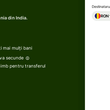
i
Destinataru
Bănci și
RON
nia din India.
instituții
financiare
ează
e
Platforme
educaționale
i mai mulți bani
ează
Piețe
eva secunde
me
Gestionarea
imb pentru transferul
cheltuielilor
itate
Platforme
Due t
de călătorie
delaye
until 
Platforme
advanc
pentru forța
de muncă