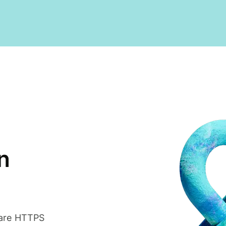
n
ptare HTTPS