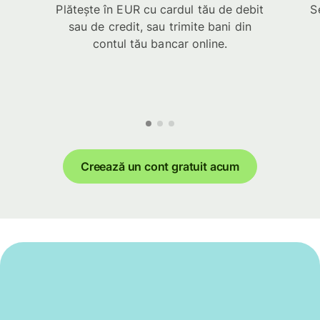
Plătește în EUR cu cardul tău de debit
S
sau de credit, sau trimite bani din
contul tău bancar online.
Creează un cont gratuit acum