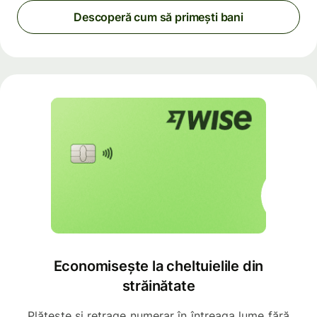
Descoperă cum să primești bani
Economisește la cheltuielile din
străinătate
Plătește și retrage numerar în întreaga lume fără