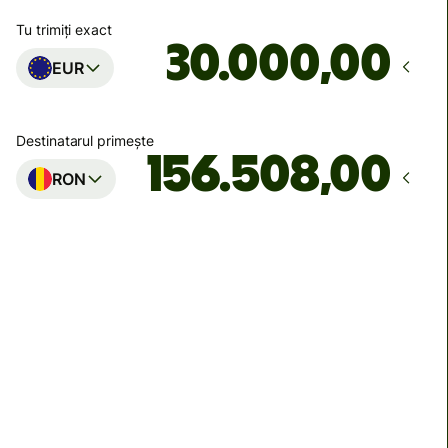
Tu trimiți exact
,00
EUR
Destinatarul primește
,00
RON
Ajunge
până pe luni
Taxe totale
139,47 EUR
Incluse în suma de EUR
Reducere de volum de
8,23 EUR