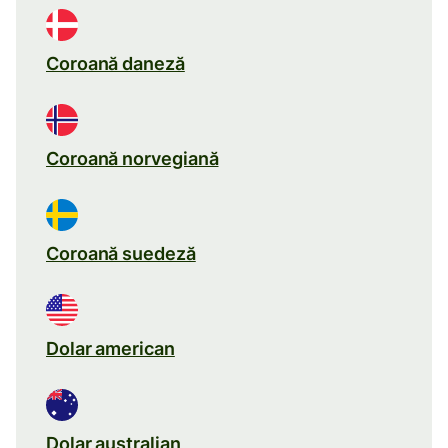
Coroană daneză
Coroană norvegiană
Coroană suedeză
Dolar american
Dolar australian