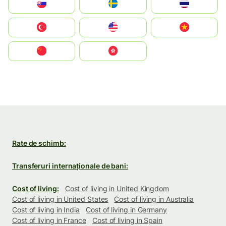
Slovensko
Ruoŧŧa
ไทย
Türkiye
United States
Vietnam
中国
中國香港特別行政區
Rate de schimb:
Transferuri internaționale de bani:
Cost of living:
Cost of living in United Kingdom
Cost of living in United States
Cost of living in Australia
Cost of living in India
Cost of living in Germany
Cost of living in France
Cost of living in Spain