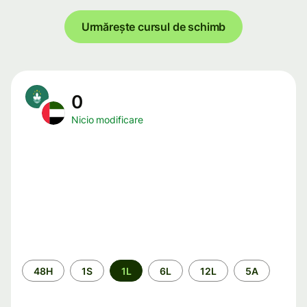
Urmărește cursul de schimb
0
Nicio modificare
Perioada
48H
1S
1L
6L
12L
5A