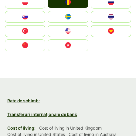
România
Polska
Россия
Slovensko
Ruoŧŧa
ไทย
Türkiye
United States
Vietnam
中国
中國香港特別行政區
Rate de schimb:
Transferuri internaționale de bani:
Cost of living:
Cost of living in United Kingdom
Cost of living in United States
Cost of living in Australia