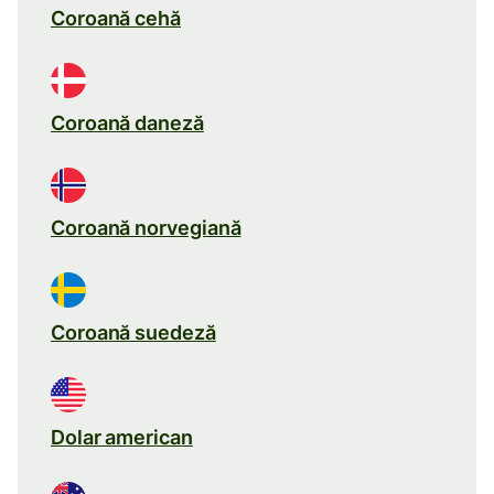
Coroană cehă
Coroană daneză
Coroană norvegiană
Coroană suedeză
Dolar american