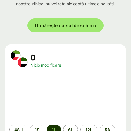
noastre zilnice, nu vei rata niciodată ultimele noutăți.
Urmărește cursul de schimb
0
Nicio modificare
Perioada
48H
1S
1L
6L
12L
5A