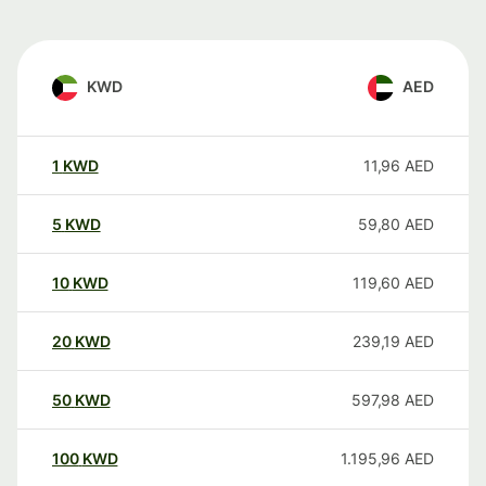
KWD
AED
1
KWD
11,96
AED
5
KWD
59,80
AED
10
KWD
119,60
AED
20
KWD
239,19
AED
50
KWD
597,98
AED
100
KWD
1.195,96
AED