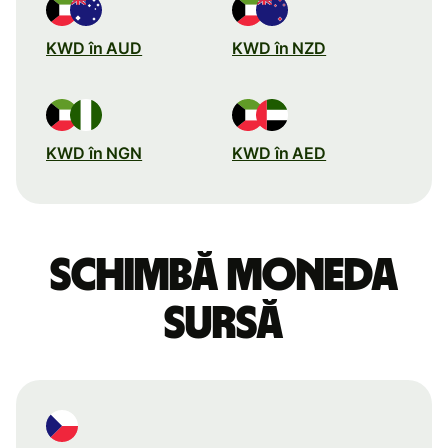
KWD în AUD
KWD în NZD
KWD în NGN
KWD în AED
Schimbă moneda
sursă