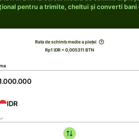
ional pentru a trimite, cheltui și converti bani 
Rata de schimb medie a pieței
Rp1 IDR = 0,005311 BTN
ma
IDR