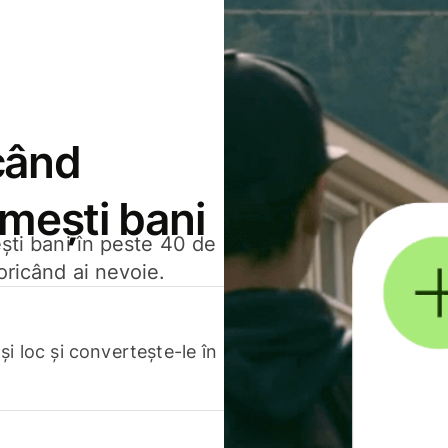
când
rimești bani
ești bani în peste 40 de
oricând ai nevoie.
.
i loc și convertește-le în