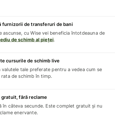
furnizorii de transferuri de bani
e ascunse, cu Wise vei beneficia întotdeauna de
ediu de schimb al pieței
.
e cursurile de schimb live
 valutele tale preferate pentru a vedea cum se
 rata de schimb în timp.
gratuit, fără reclame
 în câteva secunde. Este complet gratuit și nu
eclame enervante.