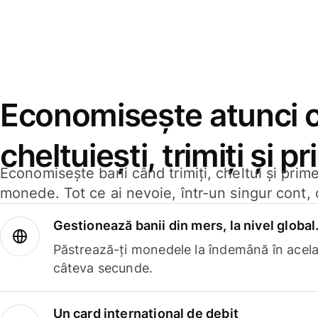
Economisește atunci 
cheltuiești, trimiți și p
Economisește bani când trimiți, cheltui și prim
monede. Tot ce ai nevoie, într-un singur cont, 
Gestionează banii din mers, la nivel global
Păstrează-ți monedele la îndemână în acelaș
câteva secunde.
Un card internațional de debit