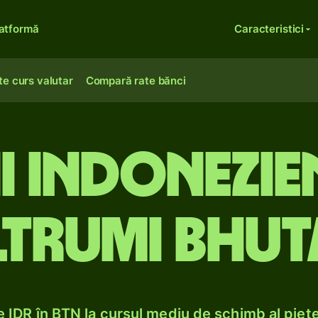
atformă
Caracteristici
te curs valutar
Compară rate bănci
i indonezie
trumi bhut
 IDR în BTN la cursul mediu de schimb al piețe