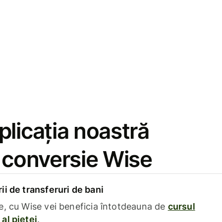
licația noastră
e conversie Wise
i de transferuri de bani
e, cu Wise vei beneficia întotdeauna de
cursul
al pieței
.