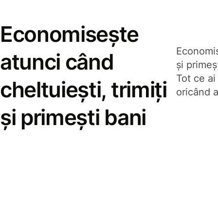
Economisește
Economise
atunci când
și prime
Tot ce ai
cheltuiești, trimiți
oricând a
și primești bani