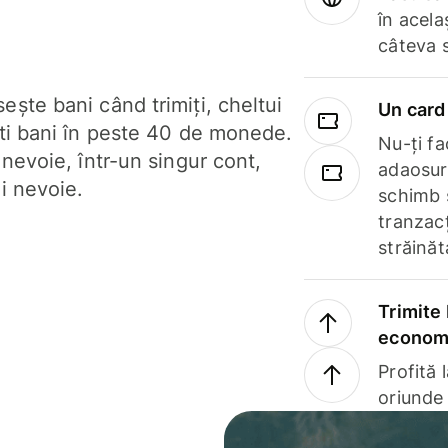
în acela
câteva 
ște bani când trimiți, cheltui
Un card 
ști bani în peste 40 de monede.
Nu-ți fac
 nevoie, într-un singur cont,
adaosuri
i nevoie.
schimb 
tranzacț
străinăt
Trimite 
economi
Profită 
oriunde 