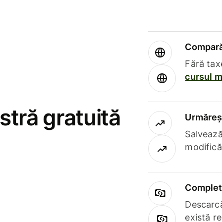
Compară 
Fără tax
cursul m
stră gratuită
Urmăreșt
Salvează
modifică
Complet 
Descarcă
există r