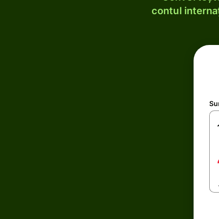
contul internaț
Su