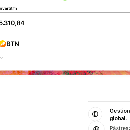
vertit în
BTN
Gestione
global.
Păstrea