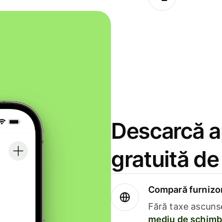
Descarcă ap
gratuită d
Compară furnizori
Fără taxe ascuns
mediu de schimb 