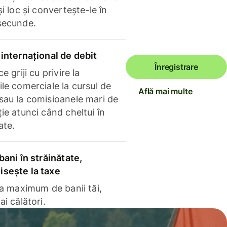
și loc și convertește-le în
secunde.
internațional de debit
Înregistrare
e griji cu privire la
le comerciale la cursul de
Află mai multe
sau la comisioanele mari de
ie atunci când cheltui în
ate.
bani în străinătate,
sește la taxe
la maximum de banii tăi,
ai călători.