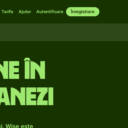
Tarife
Ajutor
Autentificare
Înregistrare
ne în
anezi
i. Wise este