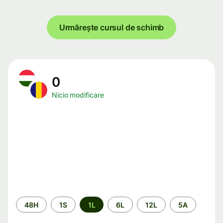
Urmărește cursul de schimb
0
Nicio modificare
Perioada
48H
1S
1L
6L
12L
5A