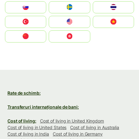
Slovensko
Ruoŧŧa
ไทย
Türkiye
United States
Vietnam
中国
中國香港特別行政區
Rate de schimb:
Transferuri internaționale de bani:
Cost of living:
Cost of living in United Kingdom
Cost of living in United States
Cost of living in Australia
Cost of living in India
Cost of living in Germany