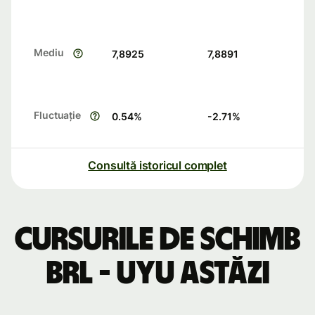
Mediu
7,8925
7,8891
Fluctuație
0.54
%
-2.71
%
Consultă istoricul complet
Cursurile de schimb
BRL - UYU astăzi