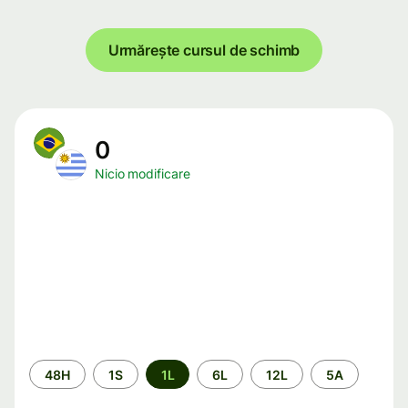
Urmărește cursul de schimb
0
Nicio modificare
Perioada
48H
1S
1L
6L
12L
5A