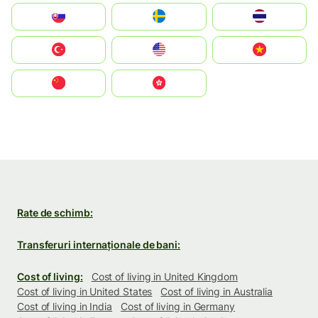
Slovensko
Ruoŧŧa
ไทย
Türkiye
United States
Vietnam
中国
中國香港特別行政區
Rate de schimb:
Transferuri internaționale de bani:
Cost of living:
Cost of living in United Kingdom
Cost of living in United States
Cost of living in Australia
Cost of living in India
Cost of living in Germany