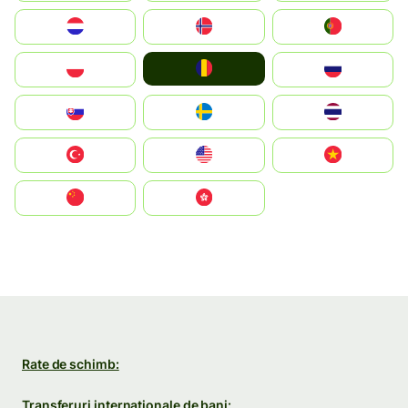
Nederland
Norge
Portugal
România
Polska
Россия
Slovensko
Ruoŧŧa
ไทย
Türkiye
United States
Vietnam
中国
中國香港特別行政區
Rate de schimb:
Transferuri internaționale de bani: