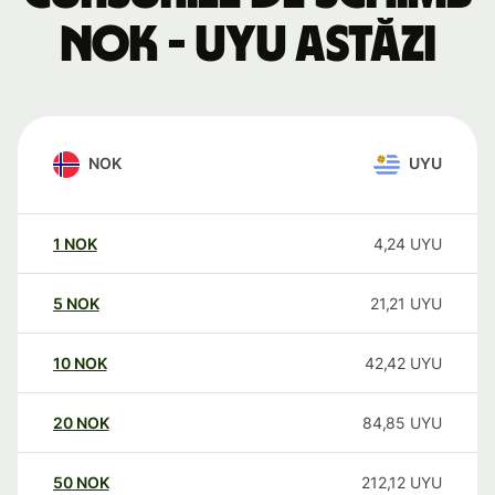
NOK - UYU astăzi
NOK
UYU
1
NOK
4,24
UYU
5
NOK
21,21
UYU
10
NOK
42,42
UYU
20
NOK
84,85
UYU
50
NOK
212,12
UYU