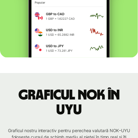
Graficul NOK în
UYU
Graficul nostru interactiv pentru perechea valutară NOK–UYU
folosește cursul de schimb mediu al pieței în timp real și îți