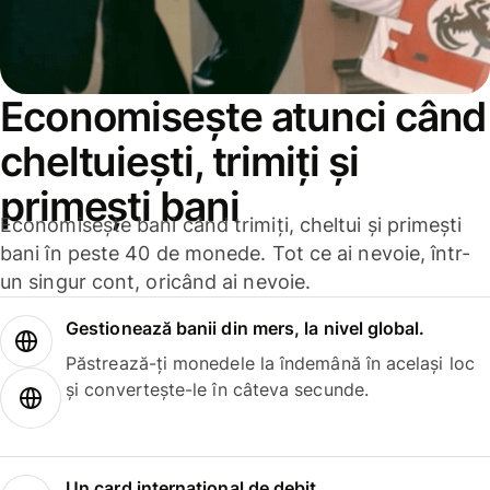
Economisește atunci când
cheltuiești, trimiți și
primești bani
Economisește bani când trimiți, cheltui și primești
bani în peste 40 de monede. Tot ce ai nevoie, într-
un singur cont, oricând ai nevoie.
Gestionează banii din mers, la nivel global.
Păstrează-ți monedele la îndemână în același loc
și convertește-le în câteva secunde.
Un card internațional de debit