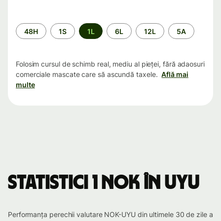
Perioada
48H
1S
1L
6L
12L
5A
Folosim cursul de schimb real, mediu al pieței, fără adaosuri
comerciale mascate care să ascundă taxele.
Află mai
multe
Statistici 1 NOK în UYU
Performanța perechii valutare NOK-UYU din ultimele 30 de zile a