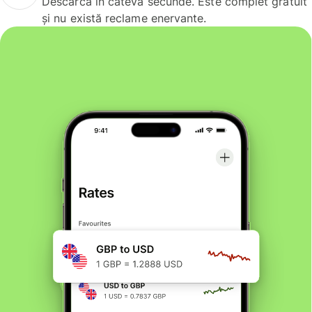
Descarcă în câteva secunde. Este complet gratuit
și nu există reclame enervante.