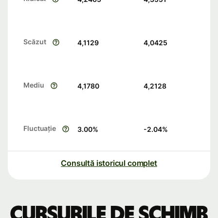
Scăzut
4,1129
4,0425
Mediu
4,1780
4,2128
Fluctuație
3.00
%
-2.04
%
Consultă istoricul complet
Cursurile de schimb