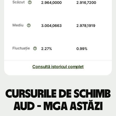
Scăzut
2.964,0000
2.916,7200
Mediu
3.004,0663
2.978,1919
Fluctuație
2.27
%
0.99
%
Consultă istoricul complet
Cursurile de schimb
AUD - MGA astăzi