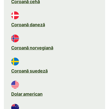
Coroană cehă
Coroană daneză
Coroană norvegiană
Coroană suedeză
Dolar american