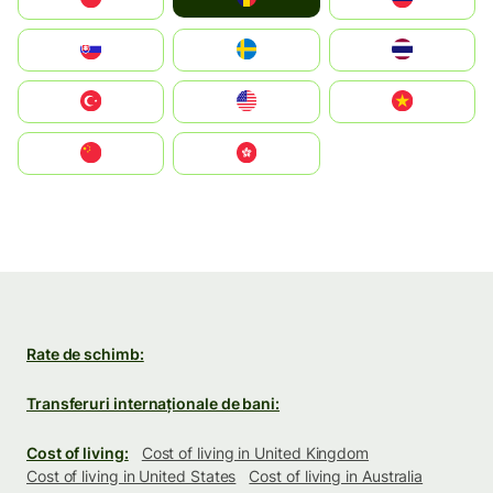
Slovensko
Ruoŧŧa
ไทย
Türkiye
United States
Vietnam
中国
中國香港特別行政區
Rate de schimb:
Transferuri internaționale de bani:
Cost of living:
Cost of living in United Kingdom
Cost of living in United States
Cost of living in Australia