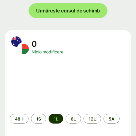
Urmărește cursul de schimb
0
Nicio modificare
Perioada
48H
1S
1L
6L
12L
5A