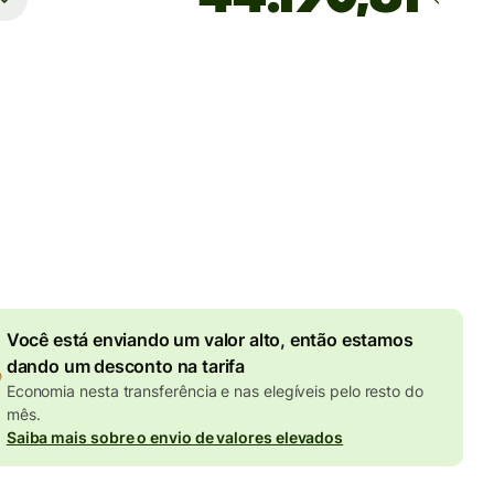
Estimativa de entrega
Hoje — em 2 minutos
rifas
UR
 no valor em EUR
7,87 EUR
de desconto por valor
enviado
Você está enviando um valor alto, então estamos
dando um desconto na tarifa
Economia nesta transferência e nas elegíveis pelo resto do
mês.
Saiba mais sobre o envio de valores elevados