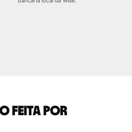
bancária local da Wise.
o feita por