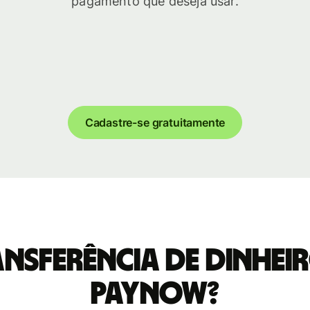
pagamento que deseja usar.
Cadastre-se gratuitamente
ansferência de dinheir
PayNow?