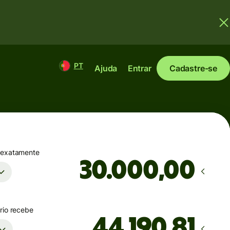
PT
Ajuda
Entrar
Cadastre-se
 exatamente
,00
rio recebe