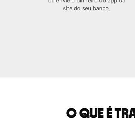
ou envie o dinheiro do app ou
site do seu banco.
O que é tr