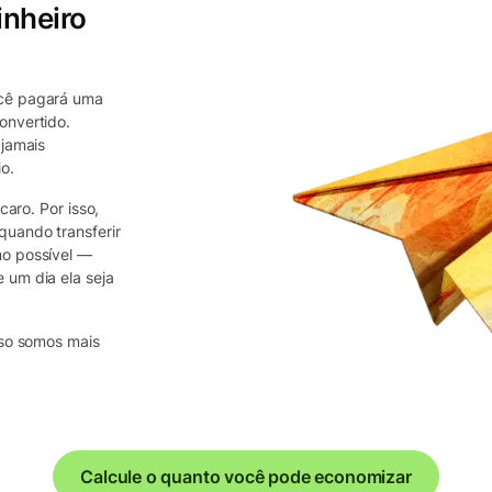
inheiro
ocê pagará uma
onvertido.
 jamais
o.
caro. Por isso,
quando transferir
mo possível —
 um dia ela seja
sso somos mais
Calcule o quanto você pode economizar