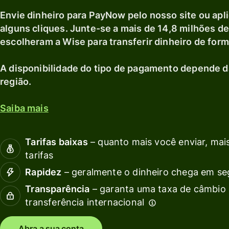
Explorar
débito
c
moeda local.
Envie dinheiro para PayNow pelo nosso site ou apl
A
Receba
Explorar
alguns cliques. Junte-se a mais de 14,8 milhões d
rendimentos
escolheram a Wise para transferir dinheiro de form
com a Wise
G
Assets
f
A disponibilidade do tipo de pagamento depende 
Europe
e
região.
Preços
Saiba mais
s
c
Preços para
Tarifas baixas
– quanto mais você enviar, mais
contas
Recu
tarifas
pessoais
Rapidez
– geralmente o dinheiro chega em s
Expl
Transparência
– garanta uma taxa de câmbio 
inte
transferência internacional
API
Abra a sua conta