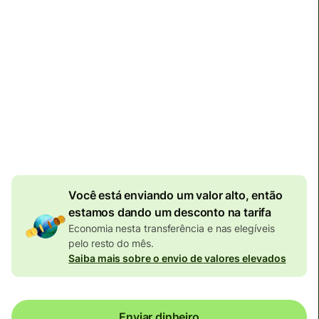
Impostos e tarifas totais
296,14 EUR
Incluídos no valor em EUR
7,70 EUR
de desconto
por valor enviado
Câmbio efetivo (VET)
é 1 EUR = 5.821828 BRL
Você está enviando um valor alto, então
estamos dando um desconto na tarifa
Economia nesta transferência e nas elegíveis
pelo resto do mês.
Saiba mais sobre o envio de valores elevados
Enviar dinheiro