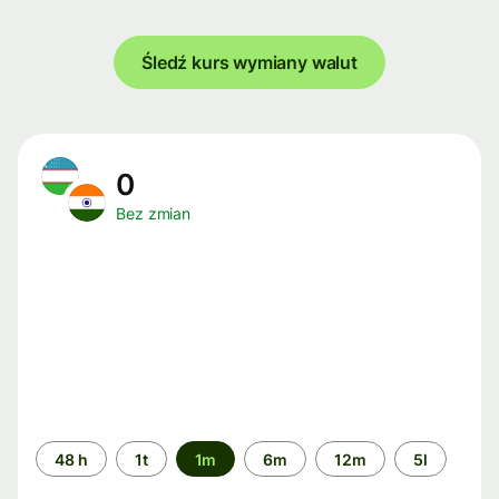
Śledź kurs wymiany walut
0
Bez zmian
Przedział
48 h
1t
1m
6m
12m
5l
czasu