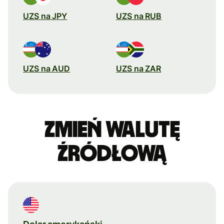
UZS na JPY
UZS na RUB
UZS na AUD
UZS na ZAR
Zmień walutę
źródłową