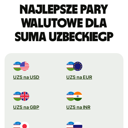
Najlepsze pary
walutowe dla
suma uzbeckiegp
UZS na USD
UZS na EUR
UZS na GBP
UZS na INR