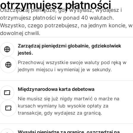
otrzymujesz płatności
Oszczędzaj pieniądze, gdy wysyłasz, wydajesz i
otrzymujesz płatności w ponad 40 walutach.
Wszystko, czego potrzebujesz, na jednym koncie, w
dowolnej chwili.
Zarządzaj pieniędzmi globalnie, gdziekolwiek
jesteś.
Przechowuj wszystkie swoje waluty pod ręką w
jednym miejscu i wymieniaj je w sekundy.
Międzynarodowa karta debetowa
Nie musisz się już nigdy martwić o marże na
kursach wymiany lub wysokie opłaty za
transakcje, gdy wydajesz za granicą.
Wysyłaj pieniądze za granicę, oszczędzaj na