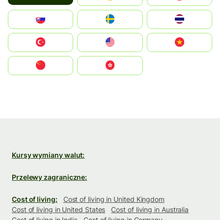
Slovensko
Ruoŧŧa
ไทย
Türkiye
United States
Vietnam
中国
中國香港特別行政區
Kursy wymiany walut:
Przelewy zagraniczne:
Cost of living:
Cost of living in United Kingdom
Cost of living in United States
Cost of living in Australia
Cost of living in India
Cost of living in Germany