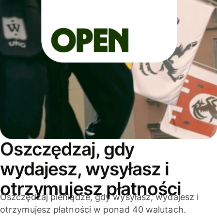
Oszczędzaj, gdy
wydajesz, wysyłasz i
otrzymujesz płatności
Oszczędzaj pieniądze, gdy wysyłasz, wydajesz i
otrzymujesz płatności w ponad 40 walutach.